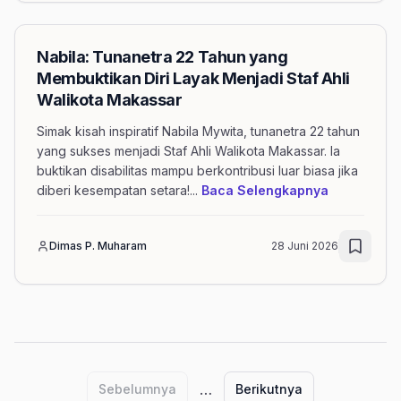
Nabila: Tunanetra 22 Tahun yang
Membuktikan Diri Layak Menjadi Staf Ahli
Walikota Makassar
Simak kisah inspiratif Nabila Mywita, tunanetra 22 tahun
yang sukses menjadi Staf Ahli Walikota Makassar. Ia
buktikan disabilitas mampu berkontribusi luar biasa jika
mengenai a
diberi kesempatan setara!
...
Baca Selengkapnya
Dimas P. Muharam
28 Juni 2026
Navigasi halaman artikel dengan tag mo
…
Sebelumnya
Berikutnya