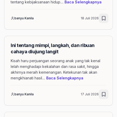
mengena
tentang kebijaksanaan hidup.
...
Baca Selengkapnya
banyu Kanila
18 Juli 2026
Ini tentang mimpi, langkah, dan ribuan
cahaya diujung langit
Kisah haru perjuangan seorang anak yang tak kenal
lelah menghadapi kekalahan dan rasa sakit, hingga
akhirnya meraih kemenangan. Ketekunan tak akan
mengenai artikel I
mengkhianati hasil.
...
Baca Selengkapnya
banyu Kanila
17 Juli 2026