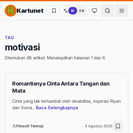
Lompat ke Konten Utama
Kartunet
ID
EN
Ubah ke mode kon
TAG
motivasi
Ditemukan 48 artikel. Menampilkan halaman 1 dari 6.
Romantisnya Cinta Antara Tangan dan
Mata
Cinta yang tak terhambat oleh disabilitas, inspirasi Riyan
mengenai artikel Romanti
dan Viona
...
Baca Selengkapnya
Filosofi Tennoji
4 Agustus 2026