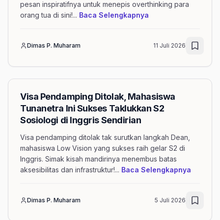
pesan inspiratifnya untuk menepis overthinking para
mengenai artikel Me
orang tua di sini!
...
Baca Selengkapnya
Dimas P. Muharam
11 Juli 2026
Visa Pendamping Ditolak, Mahasiswa
Tunanetra Ini Sukses Taklukkan S2
Sosiologi di Inggris Sendirian
Visa pendamping ditolak tak surutkan langkah Dean,
mahasiswa Low Vision yang sukses raih gelar S2 di
Inggris. Simak kisah mandirinya menembus batas
mengenai
aksesibilitas dan infrastruktur!
...
Baca Selengkapnya
Dimas P. Muharam
5 Juli 2026