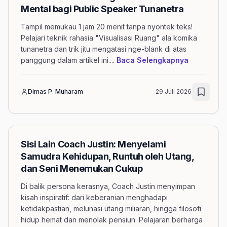
Mental bagi Public Speaker Tunanetra
Tampil memukau 1 jam 20 menit tanpa nyontek teks!
Pelajari teknik rahasia "Visualisasi Ruang" ala komika
tunanetra dan trik jitu mengatasi nge-blank di atas
mengenai a
panggung dalam artikel ini.
...
Baca Selengkapnya
Dimas P. Muharam
29 Juli 2026
Sisi Lain Coach Justin: Menyelami
Samudra Kehidupan, Runtuh oleh Utang,
dan Seni Menemukan Cukup
Di balik persona kerasnya, Coach Justin menyimpan
kisah inspiratif: dari keberanian menghadapi
ketidakpastian, melunasi utang miliaran, hingga filosofi
hidup hemat dan menolak pensiun. Pelajaran berharga