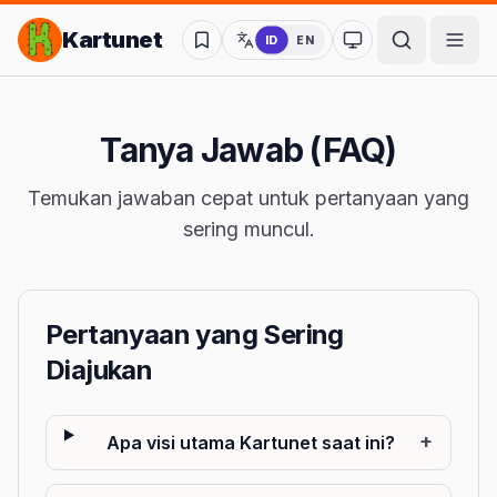
Lompat ke Konten Utama
Kartunet
ID
EN
Ubah ke mode kon
Tanya Jawab (FAQ)
Temukan jawaban cepat untuk pertanyaan yang
sering muncul.
Pertanyaan yang Sering
Diajukan
+
Apa visi utama Kartunet saat ini?