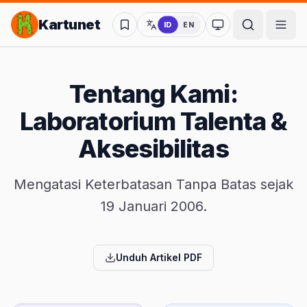
Lompat ke Konten Utama
Kartunet
ID
EN
Ubah ke mode kon
Tentang Kami:
Laboratorium Talenta &
Aksesibilitas
Mengatasi Keterbatasan Tanpa Batas sejak
19 Januari 2006.
Unduh Artikel PDF