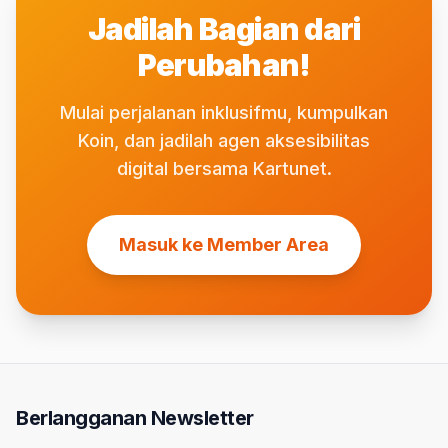
Jadilah Bagian dari
Perubahan!
Mulai perjalanan inklusifmu, kumpulkan
Koin, dan jadilah agen aksesibilitas
digital bersama Kartunet.
Masuk ke Member Area
Berlangganan Newsletter