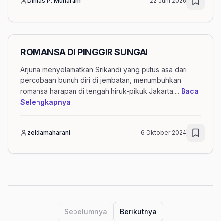
Dimas P. Muharam
22 Juni 2026
ROMANSA DI PINGGIR SUNGAI
Arjuna menyelamatkan Srikandi yang putus asa dari
percobaan bunuh diri di jembatan, menumbuhkan
romansa harapan di tengah hiruk-pikuk Jakarta.
...
Baca
mengenai artikel ROMANSA DI PINGGIR SU
Selengkapnya
zeldamaharani
6 Oktober 2024
Navigasi halaman artikel dengan tag isu
Sebelumnya
Berikutnya