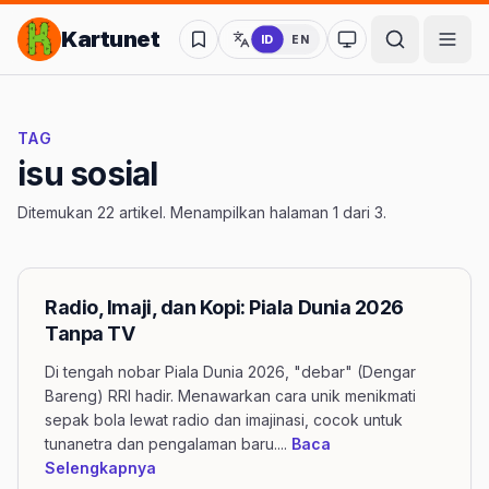
Lompat ke Konten Utama
Kartunet
ID
EN
Ubah ke mode kon
TAG
isu sosial
Ditemukan 22 artikel. Menampilkan halaman 1 dari 3.
Radio, Imaji, dan Kopi: Piala Dunia 2026
Tanpa TV
Di tengah nobar Piala Dunia 2026, "debar" (Dengar
Bareng) RRI hadir. Menawarkan cara unik menikmati
sepak bola lewat radio dan imajinasi, cocok untuk
tunanetra dan pengalaman baru.
...
Baca
mengenai artikel Radio, Imaji, dan Kopi: P
Selengkapnya