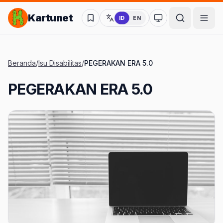
Lompat ke Konten Utama
Kartunet
ID
EN
Ubah ke mode kon
Beranda
/
Isu Disabilitas
/
PEGERAKAN ERA 5.0
PEGERAKAN ERA 5.0