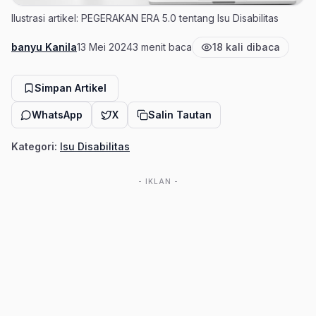
Ilustrasi artikel: PEGERAKAN ERA 5.0 tentang Isu Disabilitas
banyu Kanila
13 Mei 2024
3 menit baca
18 kali dibaca
Penulis
Tanggal terbit
Estimasi waktu baca
Jumlah pembaca
Simpan Artikel
WhatsApp
X
Salin Tautan
Kategori:
Isu Disabilitas
- IKLAN -