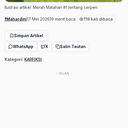
Ilustrasi artikel: Merah Matahari #1 tentang cerpen
fMahardini
17 Mei 2026
19 menit baca
119 kali dibaca
Penulis
Tanggal terbit
Estimasi waktu baca
Jumlah pembaca
Simpan Artikel
WhatsApp
X
Salin Tautan
Kategori:
KARFIKSI
- IKLAN -