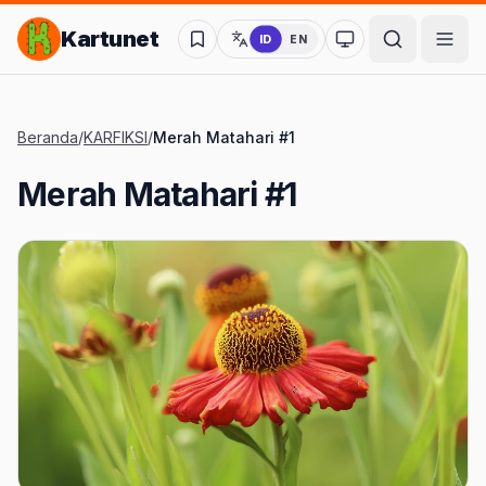
Lompat ke Konten Utama
Kartunet
ID
EN
Ubah ke mode kon
Beranda
/
KARFIKSI
/
Merah Matahari #1
Merah Matahari #1