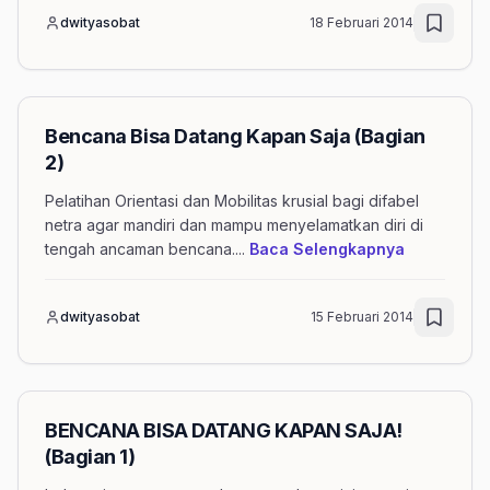
dwityasobat
18 Februari 2014
Bencana Bisa Datang Kapan Saja (Bagian
2)
Pelatihan Orientasi dan Mobilitas krusial bagi difabel
netra agar mandiri dan mampu menyelamatkan diri di
mengenai a
tengah ancaman bencana.
...
Baca Selengkapnya
dwityasobat
15 Februari 2014
BENCANA BISA DATANG KAPAN SAJA!
(Bagian 1)