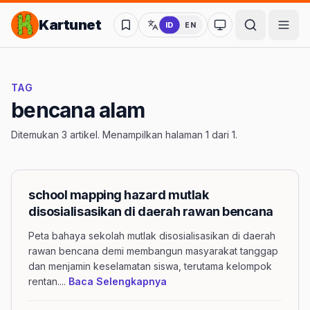
Lompat ke Konten Utama
Kartunet
ID
EN
Ubah ke mode kon
TAG
bencana alam
Ditemukan 3 artikel. Menampilkan halaman 1 dari 1.
school mapping hazard mutlak
disosialisasikan di daerah rawan bencana
Peta bahaya sekolah mutlak disosialisasikan di daerah
rawan bencana demi membangun masyarakat tanggap
dan menjamin keselamatan siswa, terutama kelompok
mengenai artikel school map
rentan.
...
Baca Selengkapnya