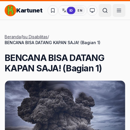
Lompat ke Konten Utama
Kartunet
ID
EN
Ubah ke mode kon
Beranda
/
Isu Disabilitas
/
BENCANA BISA DATANG KAPAN SAJA! (Bagian 1)
BENCANA BISA DATANG
KAPAN SAJA! (Bagian 1)