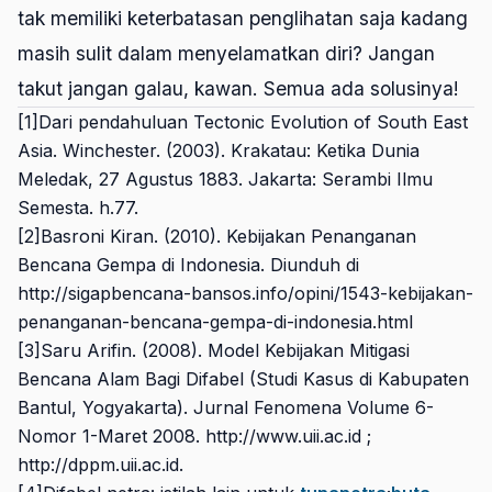
tak memiliki keterbatasan penglihatan saja kadang
masih sulit dalam menyelamatkan diri? Jangan
takut jangan galau, kawan. Semua ada solusinya!
[1]Dari pendahuluan
Tectonic Evolution of South East
Asia
. Winchester. (2003).
Krakatau: Ketika Dunia
Meledak, 27 Agustus 1883
. Jakarta: Serambi Ilmu
Semesta. h.77.
[2]Basroni Kiran. (2010).
Kebijakan Penanganan
Bencana Gempa di Indonesia
. Diunduh di
http://sigapbencana-bansos.info/opini/1543-kebijakan-
penanganan-bencana-gempa-di-indonesia.html
[3]Saru Arifin. (2008).
Model Kebijakan Mitigasi
Bencana Alam Bagi Difabel (Studi Kasus di Kabupaten
Bantul, Yogyakarta). Jurnal Fenomena
Volume 6-
Nomor 1-Maret 2008. http://www.uii.ac.id ;
http://dppm.uii.ac.id.