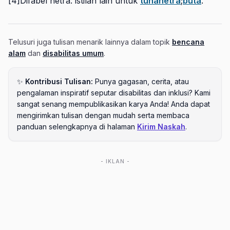
[4]Difabel netra: istilah lain untuk
tunanetra
;
buta
.
Telusuri juga tulisan menarik lainnya dalam topik
bencana
alam
dan
disabilitas umum
.
✨
Kontribusi Tulisan:
Punya gagasan, cerita, atau
pengalaman inspiratif seputar disabilitas dan inklusi? Kami
sangat senang mempublikasikan karya Anda! Anda dapat
mengirimkan tulisan dengan mudah serta membaca
panduan selengkapnya di halaman
Kirim Naskah
.
- IKLAN -