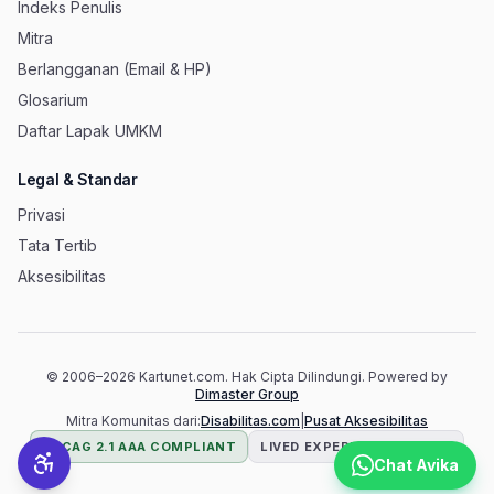
Indeks Penulis
Mitra
Berlangganan (Email & HP)
Glosarium
Daftar Lapak UMKM
Legal & Standar
Privasi
Tata Tertib
Aksesibilitas
© 2006–
2026
Kartunet.com.
Hak Cipta Dilindungi.
Powered by
(membuka tab baru)
Dimaster Group
(membuka 
Mitra Komunitas dari:
Disabilitas.com
|
Pusat Aksesibilitas
WCAG 2.1 AAA COMPLIANT
LIVED EXPERIENCE TESTED
Chat Avika