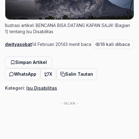
Ilustrasi artikel: BENCANA BISA DATANG KAPAN SAJA! (Bagian
1) tentang Isu Disabilitas
dwityasobat
14 Februari 2014
3 menit baca
16 kali dibaca
Penulis
Tanggal terbit
Estimasi waktu baca
Jumlah pembaca
Simpan Artikel
WhatsApp
X
Salin Tautan
Kategori:
Isu Disabilitas
- IKLAN -