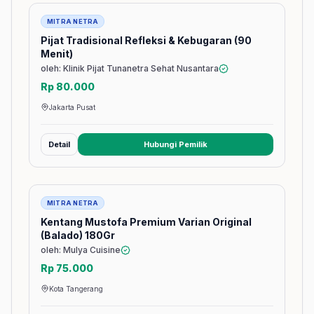
Jasa
MITRA NETRA
Pijat Tradisional Refleksi & Kebugaran (90
Menit)
oleh: Klinik Pijat Tunanetra Sehat Nusantara
Rp 80.000
Jakarta Pusat
Detail
Hubungi Pemilik
(membuka tab baru)
Barang
MITRA NETRA
Kentang Mustofa Premium Varian Original
(Balado) 180Gr
oleh: Mulya Cuisine
Rp 75.000
Kota Tangerang