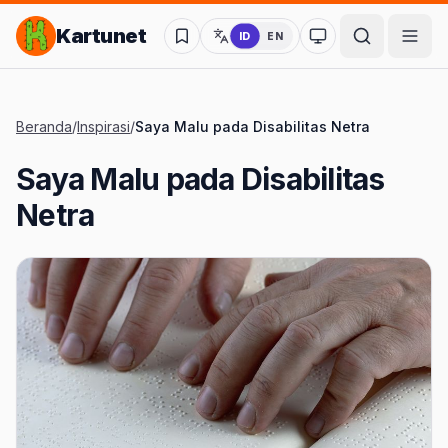
Lompat ke Konten Utama
Kartunet
ID
EN
Ubah ke mode kon
Beranda
/
Inspirasi
/
Saya Malu pada Disabilitas Netra
Saya Malu pada Disabilitas
Netra