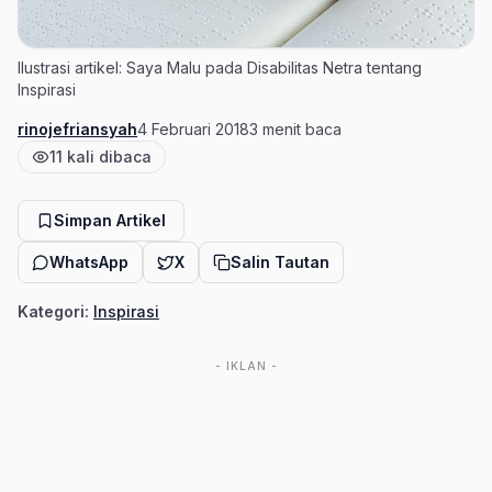
Ilustrasi artikel: Saya Malu pada Disabilitas Netra tentang
Inspirasi
rinojefriansyah
4 Februari 2018
3 menit baca
Penulis
Tanggal terbit
Estimasi waktu baca
11 kali dibaca
Jumlah pembaca
Simpan Artikel
WhatsApp
X
Salin Tautan
Kategori:
Inspirasi
- IKLAN -