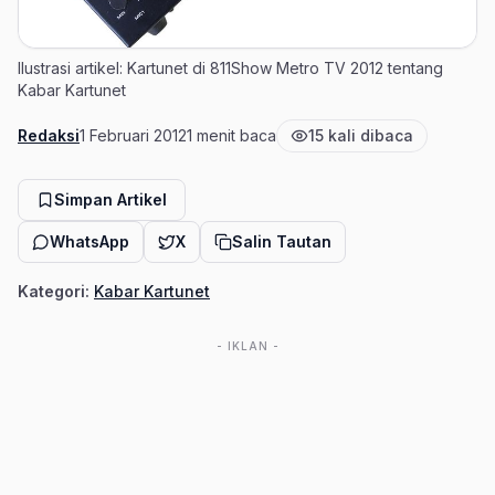
Ilustrasi artikel: Kartunet di 811Show Metro TV 2012 tentang
Kabar Kartunet
Redaksi
1 Februari 2012
1 menit baca
15 kali dibaca
Penulis
Tanggal terbit
Estimasi waktu baca
Jumlah pembaca
Simpan Artikel
WhatsApp
X
Salin Tautan
Kategori:
Kabar Kartunet
- IKLAN -