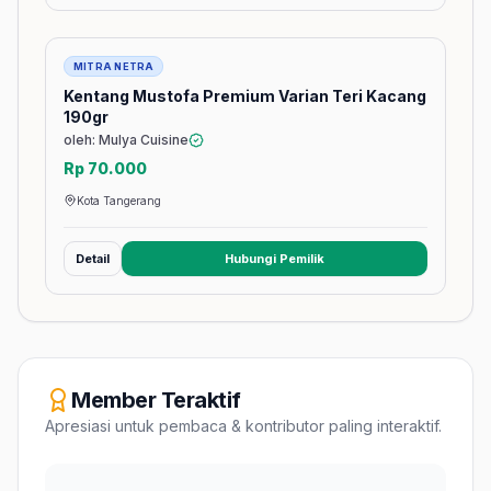
Barang
MITRA NETRA
Kentang Mustofa Premium Varian Teri Kacang
190gr
oleh: Mulya Cuisine
Rp 70.000
Kota Tangerang
Detail
Hubungi Pemilik
(membuka tab baru)
Member Teraktif
Apresiasi untuk pembaca & kontributor paling interaktif.