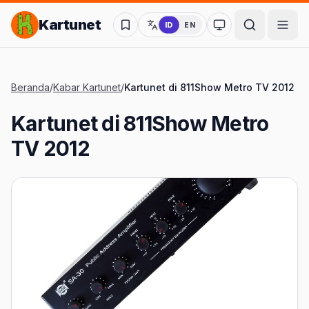
Lompat ke Konten Utama
Kartunet
ID
EN
Ubah ke mode kon
Beranda
/
Kabar Kartunet
/
Kartunet di 811Show Metro TV 2012
Kartunet di 811Show Metro
TV 2012