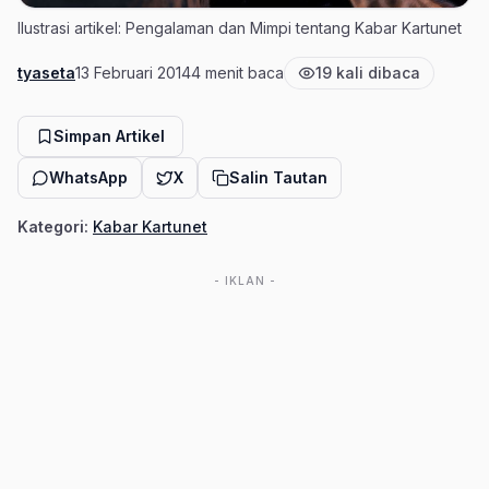
Ilustrasi artikel: Pengalaman dan Mimpi tentang Kabar Kartunet
tyaseta
13 Februari 2014
4 menit baca
19 kali dibaca
Penulis
Tanggal terbit
Estimasi waktu baca
Jumlah pembaca
Simpan Artikel
WhatsApp
X
Salin Tautan
Kategori:
Kabar Kartunet
- IKLAN -