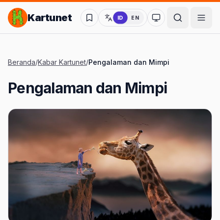
Lompat ke Konten Utama
Kartunet
ID
EN
Ubah ke mode kon
Beranda
/
Kabar Kartunet
/
Pengalaman dan Mimpi
Pengalaman dan Mimpi