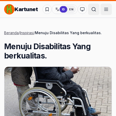
Lompat ke Konten Utama
Kartunet
ID
EN
Ubah ke mode kon
Beranda
/
Inspirasi
/
Menuju Disabilitas Yang berkualitas.
Menuju Disabilitas Yang
berkualitas.