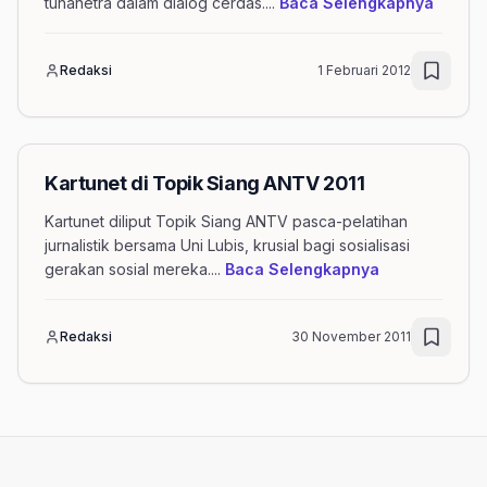
mengen
tunanetra dalam dialog cerdas.
...
Baca Selengkapnya
Redaksi
1 Februari 2012
Kartunet di Topik Siang ANTV 2011
Kartunet diliput Topik Siang ANTV pasca-pelatihan
jurnalistik bersama Uni Lubis, krusial bagi sosialisasi
mengenai arti
gerakan sosial mereka.
...
Baca Selengkapnya
Redaksi
30 November 2011