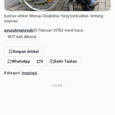
Ilustrasi artikel: Menuju Disabilitas Yang berkualitas. tentang
Inspirasi
ayuzuhriansyah
25 Februari 2018
2 menit baca
Penulis
Tanggal terbit
Estimasi waktu baca
17 kali dibaca
Jumlah pembaca
Simpan Artikel
WhatsApp
X
Salin Tautan
Kategori:
Inspirasi
- IKLAN -