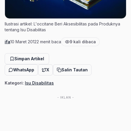
Ilustrasi artikel: L'occitane Beri Aksesibilitas pada Produknya
tentang Isu Disabilitas
ifa
10 Maret 2012
2 menit baca
9 kali dibaca
Penulis
Tanggal terbit
Estimasi waktu baca
Jumlah pembaca
Simpan Artikel
WhatsApp
X
Salin Tautan
Kategori:
Isu Disabilitas
- IKLAN -