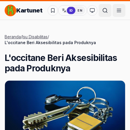
Lompat ke Konten Utama
Kartunet
ID
EN
Ubah ke mode kon
Beranda
/
Isu Disabilitas
/
L'occitane Beri Aksesibilitas pada Produknya
L'occitane Beri Aksesibilitas
pada Produknya