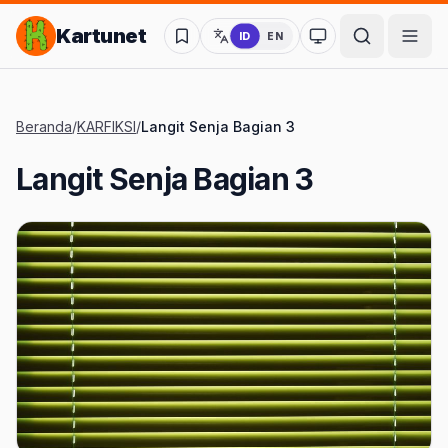
Lompat ke Konten Utama
Kartunet
ID
EN
Ubah ke mode kon
Beranda
/
KARFIKSI
/
Langit Senja Bagian 3
Langit Senja Bagian 3