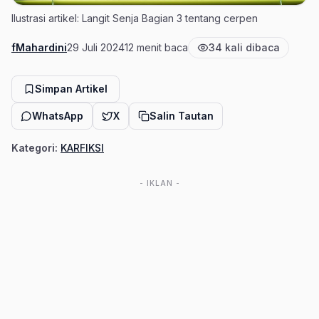
Ilustrasi artikel: Langit Senja Bagian 3 tentang cerpen
fMahardini
29 Juli 2024
12 menit baca
34 kali dibaca
Penulis
Tanggal terbit
Estimasi waktu baca
Jumlah pembaca
Simpan Artikel
WhatsApp
X
Salin Tautan
Kategori:
KARFIKSI
- IKLAN -