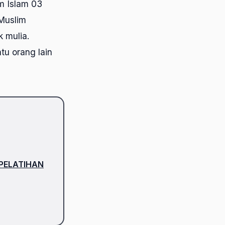
m Islam 03
 Muslim
k mulia.
u orang lain
PELATIHAN