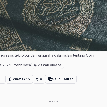
Konsep sains teknologi dan wirausaha dalam islam tentang Opini
us 2024
3 menit baca
23 kali dibaca
terbit
Estimasi waktu baca
Jumlah pembaca
l
WhatsApp
X
Salin Tautan
- IKLAN -