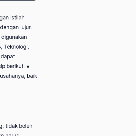
an istilah
dengan jujur,
s digunakan
, Teknologi,
 dapat
p berikut: ●
 usahanya, baik
, tidak boleh
im harus