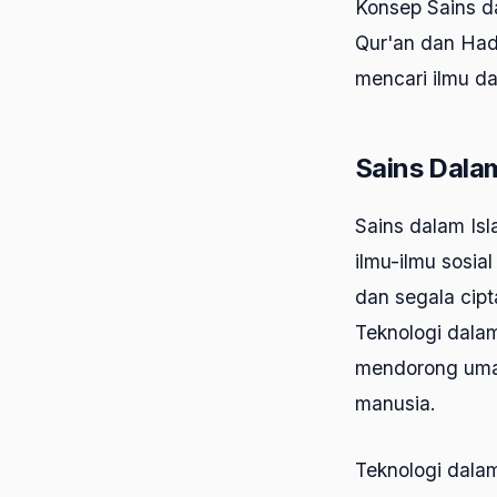
Konsep Sains da
Qur'an dan Had
mencari ilmu d
Sains Dala
Sains dalam Isl
ilmu-ilmu sosi
dan segala cip
Teknologi dala
mendorong umat
manusia.
Teknologi dalam