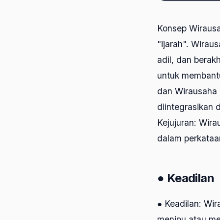
Konsep Wirausa
"ijarah". Wira
adil, dan berak
untuk membantu 
dan Wirausaha d
diintegrasikan 
Kejujuran: Wira
dalam perkataa
● Keadilan
● Keadilan: Wi
menipu atau me