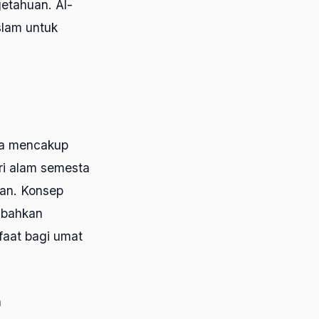
getahuan. Al-
lam untuk
uga mencakup
ri alam semesta
man. Konsep
 bahkan
aat bagi umat
h