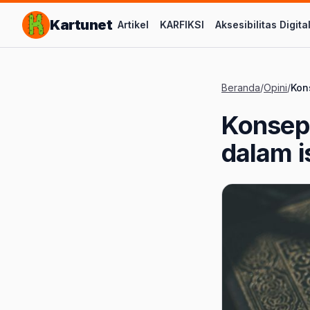
Lompat ke Konten Utama
Kartunet
Artikel
KARFIKSI
Aksesibilitas Digita
Beranda
/
Opini
/
Kon
Konsep 
dalam i