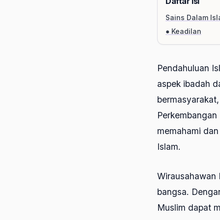
Daftar Isi
Sains Dalam Is
● Keadilan
Pendahuluan Is
aspek ibadah da
bermasyarakat, 
Perkembangan p
memahami dan m
Islam.
Wirausahawan M
bangsa. Dengan
Muslim dapat m