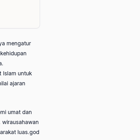
nya mengatur
m kehidupan
a.
 Islam untuk
lai ajaran
omi umat dan
m, wirausahawan
arakat luas.god