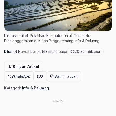
Ilustrasi artikel: Pelatihan Komputer untuk Tunanetra
Diselenggarakan di Kulon Progo tentang Info & Peluang
Dhani
4 November 2014
3 menit baca
20 kali dibaca
Penulis
Tanggal terbit
Estimasi waktu baca
Jumlah pembaca
Simpan Artikel
WhatsApp
X
Salin Tautan
Kategori:
Info & Peluang
- IKLAN -