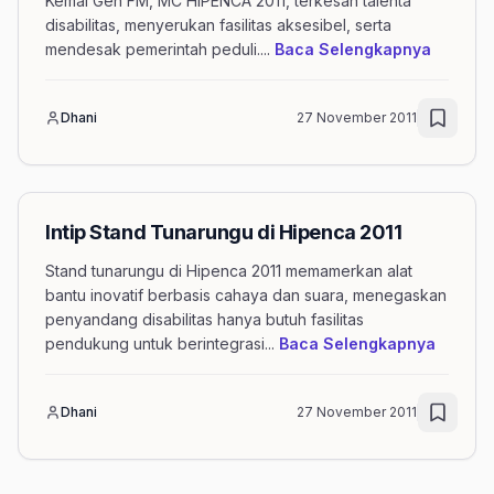
Kemal Gen FM, MC HIPENCA 2011, terkesan talenta
disabilitas, menyerukan fasilitas aksesibel, serta
mengena
mendesak pemerintah peduli.
...
Baca Selengkapnya
Dhani
27 November 2011
Intip Stand Tunarungu di Hipenca 2011
Stand tunarungu di Hipenca 2011 memamerkan alat
bantu inovatif berbasis cahaya dan suara, menegaskan
penyandang disabilitas hanya butuh fasilitas
mengena
pendukung untuk berintegrasi
...
Baca Selengkapnya
Dhani
27 November 2011