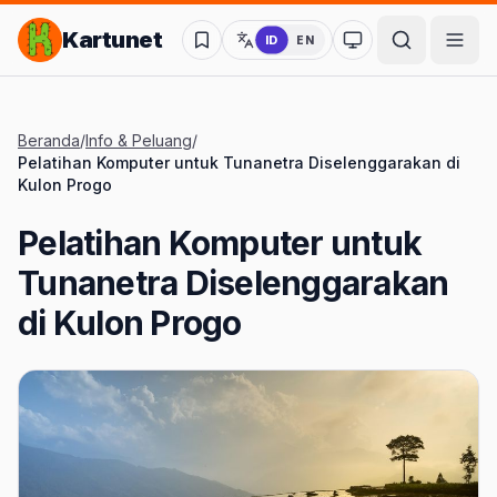
Lompat ke Konten Utama
Kartunet
ID
EN
Ubah ke mode kon
Beranda
/
Info & Peluang
/
Pelatihan Komputer untuk Tunanetra Diselenggarakan di
Kulon Progo
Pelatihan Komputer untuk
Tunanetra Diselenggarakan
di Kulon Progo