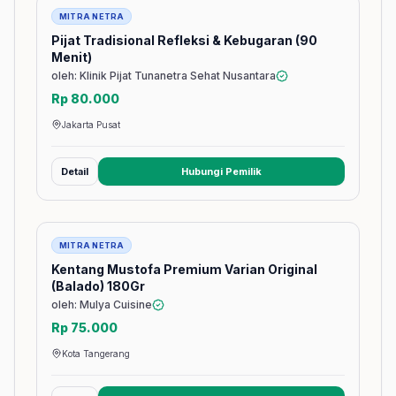
Jasa
MITRA NETRA
Pijat Tradisional Refleksi & Kebugaran (90
Menit)
oleh: Klinik Pijat Tunanetra Sehat Nusantara
Rp 80.000
Jakarta Pusat
Detail
Hubungi Pemilik
(membuka tab baru)
Barang
MITRA NETRA
Kentang Mustofa Premium Varian Original
(Balado) 180Gr
oleh: Mulya Cuisine
Rp 75.000
Kota Tangerang