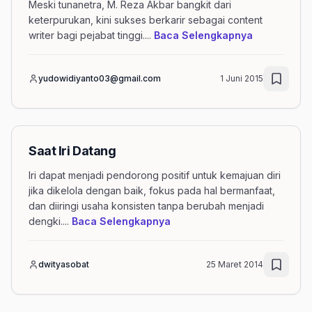
Meski tunanetra, M. Reza Akbar bangkit dari
keterpurukan, kini sukses berkarir sebagai content
mengenai ar
writer bagi pejabat tinggi.
...
Baca Selengkapnya
yudowidiyanto03@gmail.com
1 Juni 2015
Saat Iri Datang
Iri dapat menjadi pendorong positif untuk kemajuan diri
jika dikelola dengan baik, fokus pada hal bermanfaat,
dan diiringi usaha konsisten tanpa berubah menjadi
mengenai artikel Saat Iri Da
dengki.
...
Baca Selengkapnya
dwityasobat
25 Maret 2014