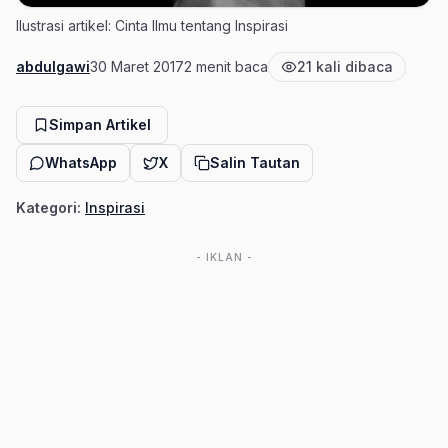
Ilustrasi artikel: Cinta Ilmu tentang Inspirasi
abdulgawi
30 Maret 2017
2 menit baca
21 kali dibaca
Penulis
Tanggal terbit
Estimasi waktu baca
Jumlah pembaca
Simpan Artikel
WhatsApp
X
Salin Tautan
Kategori:
Inspirasi
- IKLAN -