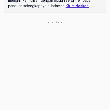
mengirimkan tulisan dengan mudah serta membaca
panduan selengkapnya di halaman
Kirim Naskah
.
- IKLAN -