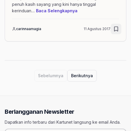
penuh kasih sayang yang kini hanya tinggal
mengenai artikel Kenang
kerinduan.
...
Baca Selengkapnya
carinnaamagia
11 Agustus 2017
Navigasi halaman artikel dengan tag m
Sebelumnya
Berikutnya
Berlangganan Newsletter
Dapatkan info terbaru dari Kartunet langsung ke email Anda.