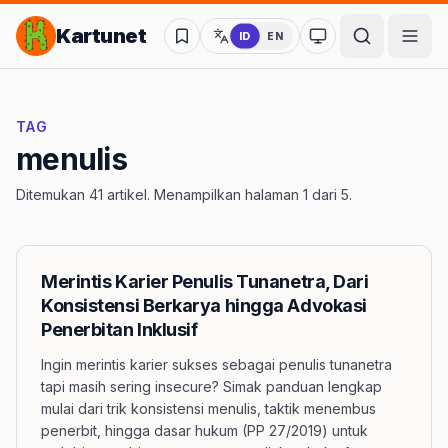
Lompat ke Konten Utama
Kartunet
ID
EN
Ubah ke mode kon
TAG
menulis
Ditemukan 41 artikel. Menampilkan halaman 1 dari 5.
Merintis Karier Penulis Tunanetra, Dari
Konsistensi Berkarya hingga Advokasi
Penerbitan Inklusif
Ingin merintis karier sukses sebagai penulis tunanetra
tapi masih sering insecure? Simak panduan lengkap
mulai dari trik konsistensi menulis, taktik menembus
penerbit, hingga dasar hukum (PP 27/2019) untuk