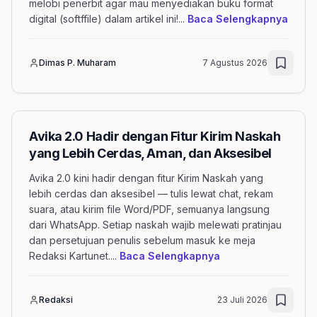
melobi penerbit agar mau menyediakan buku format
menge
digital (softffile) dalam artikel ini!
...
Baca Selengkapnya
Dimas P. Muharam
7 Agustus 2026
Avika 2.0 Hadir dengan Fitur Kirim Naskah
yang Lebih Cerdas, Aman, dan Aksesibel
Avika 2.0 kini hadir dengan fitur Kirim Naskah yang
lebih cerdas dan aksesibel — tulis lewat chat, rekam
suara, atau kirim file Word/PDF, semuanya langsung
dari WhatsApp. Setiap naskah wajib melewati pratinjau
dan persetujuan penulis sebelum masuk ke meja
mengenai artikel A
Redaksi Kartunet.
...
Baca Selengkapnya
Redaksi
23 Juli 2026