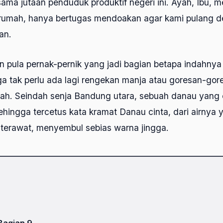
ama jutaan penduduk produktif negeri ini. Ayah, Ibu, 
i rumah, hanya bertugas mendoakan agar kami pulang 
an.
n pula pernak-pernik yang jadi bagian betapa indahnya
ga tak perlu ada lagi rengekan manja atau goresan-gor
olah. Seindah senja Bandung utara, sebuah danau yang 
hingga tercetus kata kramat Danau cinta, dari airnya
 terawat, menyembul sebias warna jingga.
Bagian 9