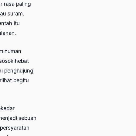
 rasa paling
pau suram.
entah itu
alanan.
s minuman
sosok hebat
di penghujung
rlihat begitu
ekedar
menjadi sebuah
 persyaratan