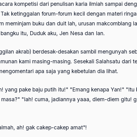
ara kompetisi dari penulisan karia ilmiah sampai den
. Tak ketinggalan forum-forum kecil dengan materi ring
jam meminjam buku dan duit lah, urusan makcomblang lah
 bangku itu, Duduk aku, Jen Nesa dan Ian.
ggilan akrab) berdesak-desakan sambil mengunyah seb
amunan kami masing-masing. Sesekali Salahsatu dari 
engomentari apa saja yang kebetulan dia lihat.
eh! yang pake baju putih itu!" "Emang kenapa Yan!" "It
h masa?" "Iah! cuma, jadiannya yaaa, diem-diem gitu!
almah, ah! gak cakep-cakep amat"!