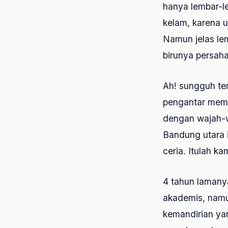
hanya lembar-l
kelam, karena u
Namun jelas lem
birunya persaha
Ah! sungguh ter
pengantar memo
dengan wajah-w
Bandung utara it
ceria. Itulah k
4 tahun lamany
akademis, namu
kemandirian yan