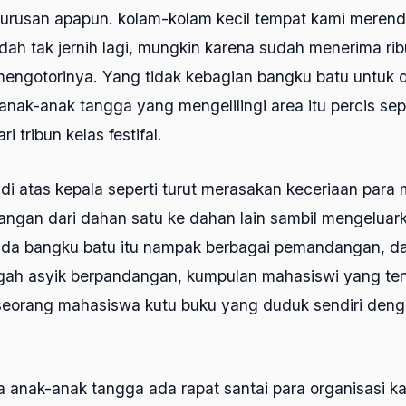
 urusan apapun. kolam-kolam kecil tempat kami meren
dah tak jernih lagi, mungkin karena sudah menerima rib
engotorinya. Yang tidak kebagian bangku batu untuk 
nak-anak tangga yang mengelilingi area itu percis sep
i tribun kelas festifal.
i atas kepala seperti turut merasakan keceriaan para 
angan dari dahan satu ke dahan lain sambil mengeluar
da bangku batu itu nampak berbagai pemandangan, da
ah asyik berpandangan, kumpulan mahasiswi yang ten
seorang mahasiswa kutu buku yang duduk sendiri deng
 anak-anak tangga ada rapat santai para organisasi k