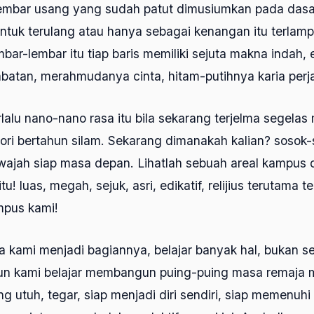
embar usang yang sudah patut dimusiumkan pada dasar
ntuk terulang atau hanya sebagai kenangan itu terlam
bar-lembar itu tiap baris memiliki sejuta makna indah, 
batan, merahmudanya cinta, hitam-putihnya karia perj
lalu nano-nano rasa itu bila sekarang terjelma segela
ri bertahun silam. Sekarang dimanakah kalian? sosok-
ajah siap masa depan. Lihatlah sebuah areal kampus 
u! luas, megah, sejuk, asri, edikatif, relijius terutama te
ampus kami!
a kami menjadi bagiannya, belajar banyak hal, bukan s
n kami belajar membangun puing-puing masa remaja 
g utuh, tegar, siap menjadi diri sendiri, siap memenuhi