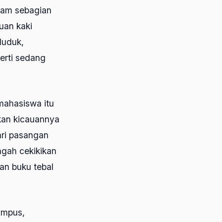
dam sebagian
uan kaki
duduk,
erti sedang
mahasiswa itu
kan kicauannya
ri pasangan
gah cekikikan
an buku tebal
ampus,