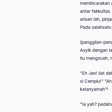
membicarakan ac
antar fakkultas
arisan lah, pin
Pada salahsatu
(panggilan-pan
Asyik dengan l
itu mengoceh, m
"Eh Jen! liat d
si Cemplu!" "A
katanyamah"!
"Ia yah? padah