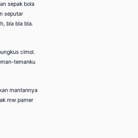
gan sepak bola
an seputar
, bla bla bla.
ungkus cimol.
teman-temanku
u kan mantannya
 gak mw pamer