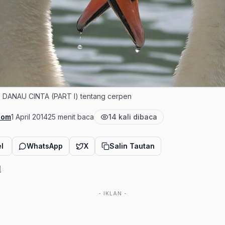
BIAS DANAU CINTA (PART I) tentang cerpen
com
1 April 2014
25 menit baca
14 kali dibaca
Tanggal terbit
Estimasi waktu baca
Jumlah pembaca
l
WhatsApp
X
Salin Tautan
I
- IKLAN -