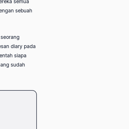
mereka semua
dengan sebuah
 seorang
esan diary pada
entah siapa
 yang sudah