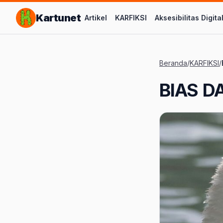
Lompat ke Konten Utama
Kartunet
Artikel
KARFIKSI
Aksesibilitas Digita
Beranda
/
KARFIKSI
/
BIAS D