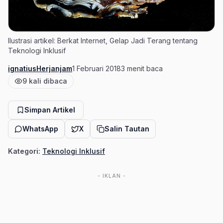
Ilustrasi artikel: Berkat Internet, Gelap Jadi Terang tentang
Teknologi Inklusif
ignatiusHerjanjam
1 Februari 2018
3 menit baca
Penulis
Tanggal terbit
Estimasi waktu baca
9 kali dibaca
Jumlah pembaca
Simpan Artikel
WhatsApp
X
Salin Tautan
Kategori:
Teknologi Inklusif
- IKLAN -