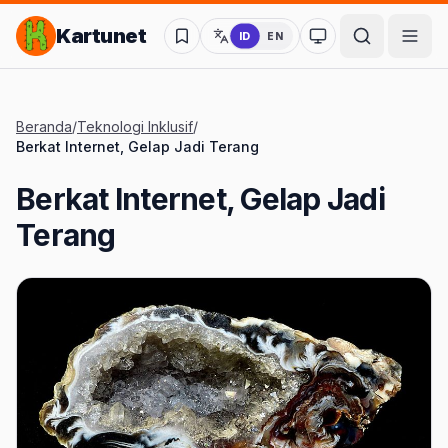
Lompat ke Konten Utama
Kartunet
ID
EN
Ubah ke mode kon
Beranda
/
Teknologi Inklusif
/
Berkat Internet, Gelap Jadi Terang
Berkat Internet, Gelap Jadi
Terang