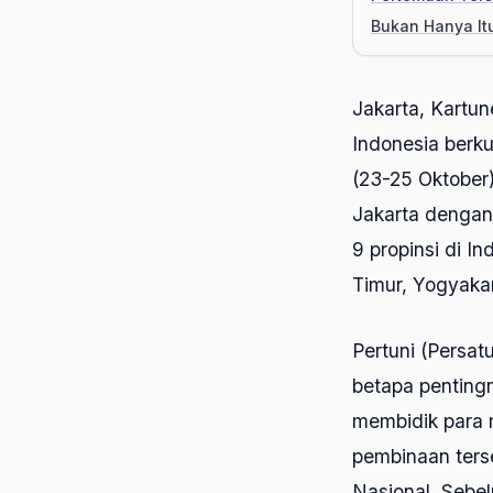
Bukan Hanya It
Jakarta, Kartu
Indonesia berk
(23-25 Oktober)
Jakarta dengan
9 propinsi di I
Timur, Yogyaka
Pertuni (Persat
betapa penting
membidik para 
pembinaan ters
Nasional. Sebe