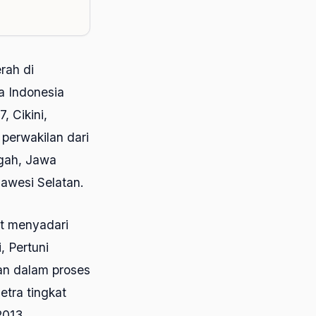
rah di
a Indonesia
, Cikini,
perwakilan dari
ngah, Jawa
awesi Selatan.
at menyadari
, Pertuni
an dalam proses
tra tingkat
2013.