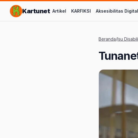
Lompat ke Konten Utama
Kartunet
Artikel
KARFIKSI
Aksesibilitas Digita
Beranda
/
Isu Disabil
Tunanet