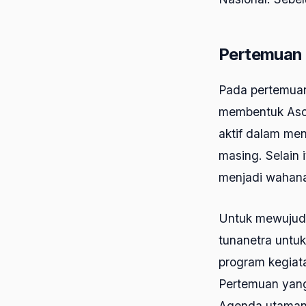
Pertemuan 
Pada pertemuan
membentuk Asos
aktif dalam me
masing. Selain 
menjadi wahana
Untuk mewujudk
tunanetra untuk
program kegiat
Pertemuan yang
Agenda utamany