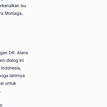
erkenalkan isu
ra Moniaga,
ngan DR. Alana
m dialog ini
 Indonesia,
moga lahirnya
ar untuk
.
an