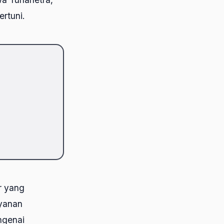
ertuni.
r yang
ayanan
ngenai