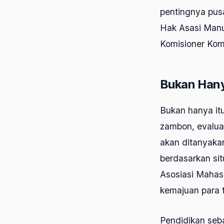
pentingnya pusa
Hak Asasi Manu
Komisioner Kom
Bukan Hany
Bukan hanya it
zambon, evaluat
akan ditanyaka
berdasarkan si
Asosiasi Mahas
kemajuan para 
Pendidikan seba