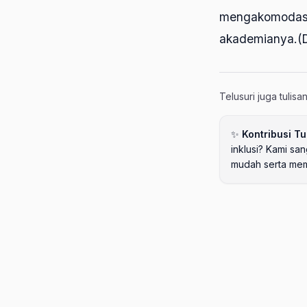
mengakomodasi 
akademianya.(
Telusuri juga tulis
✨
Kontribusi Tu
inklusi? Kami s
mudah serta me