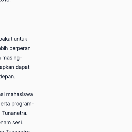
pakat untuk
bih berperan
h masing-
rapkan dapat
depan.
asi mahasiswa
serta program-
 Tunanetra.
enam sesi.
a Tunanetra,