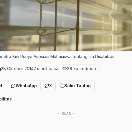
unanetra Kini Punya Asosiasi Mahasiswa tentang Isu Disabilitas
m
28 Oktober 2014
2 menit baca
28 kali dibaca
Tanggal terbit
Estimasi waktu baca
Jumlah pembaca
l
WhatsApp
X
Salin Tautan
bilitas
- IKLAN -