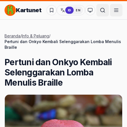
Lompat ke Konten Utama
Kartunet
ID
EN
Ubah ke mode kon
Beranda
/
Info & Peluang
/
Pertuni dan Onkyo Kembali Selenggarakan Lomba Menulis
Braille
Pertuni dan Onkyo Kembali
Selenggarakan Lomba
Menulis Braille