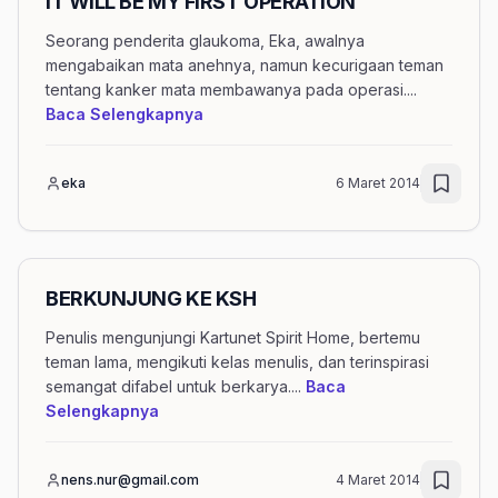
IT WILL BE MY FIRST OPERATION
Seorang penderita glaukoma, Eka, awalnya
mengabaikan mata anehnya, namun kecurigaan teman
tentang kanker mata membawanya pada operasi.
...
mengenai artikel IT WILL BE MY FIR
Baca Selengkapnya
eka
6 Maret 2014
BERKUNJUNG KE KSH
Penulis mengunjungi Kartunet Spirit Home, bertemu
teman lama, mengikuti kelas menulis, dan terinspirasi
semangat difabel untuk berkarya.
...
Baca
mengenai artikel BERKUNJUNG KE KSH
Selengkapnya
nens.nur@gmail.com
4 Maret 2014