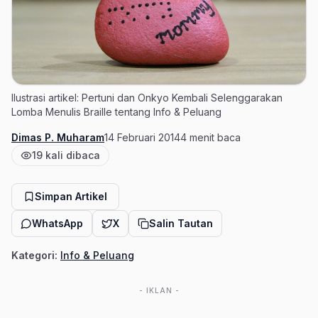
Ilustrasi artikel: Pertuni dan Onkyo Kembali Selenggarakan
Lomba Menulis Braille tentang Info & Peluang
Dimas P. Muharam
14 Februari 2014
4 menit baca
Penulis
Tanggal terbit
Estimasi waktu baca
19 kali dibaca
Jumlah pembaca
Simpan Artikel
WhatsApp
X
Salin Tautan
Kategori:
Info & Peluang
- IKLAN -