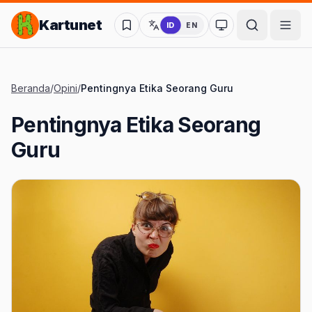
Lompat ke Konten Utama
Kartunet
ID
EN
Ubah ke mode kon
Beranda
/
Opini
/
Pentingnya Etika Seorang Guru
Pentingnya Etika Seorang
Guru