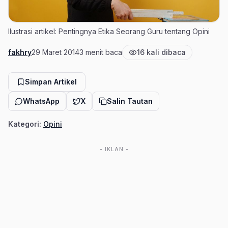
Ilustrasi artikel: Pentingnya Etika Seorang Guru tentang Opini
fakhry
29 Maret 2014
3 menit baca
16 kali dibaca
Penulis
Tanggal terbit
Estimasi waktu baca
Jumlah pembaca
Simpan Artikel
WhatsApp
X
Salin Tautan
Kategori:
Opini
- IKLAN -