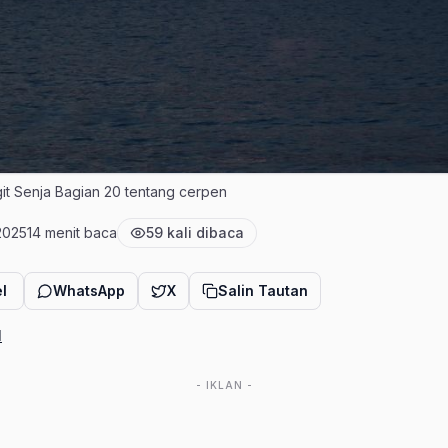
angit Senja Bagian 20 tentang cerpen
 2025
14 menit baca
59 kali dibaca
 terbit
Estimasi waktu baca
Jumlah pembaca
l
WhatsApp
X
Salin Tautan
I
- IKLAN -