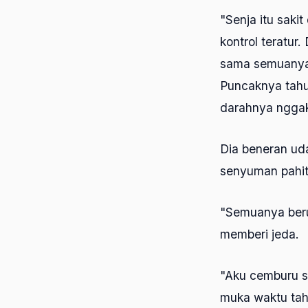
"Senja itu sakit
kontrol teratur
sama semuanya. 
Puncaknya tahun
darahnya nggak 
Dia beneran uda
senyuman pahit
"Semuanya beru
memberi jeda.
"Aku cemburu s
muka waktu ta