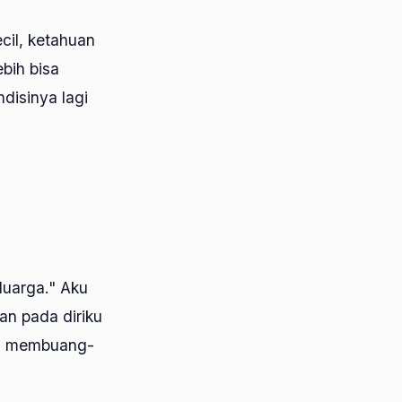
ecil, ketahuan
bih bisa
ndisinya lagi
luarga." Aku
an pada diriku
ah membuang-