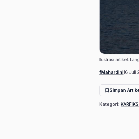
Ilustrasi artikel: L
fMahardini
16 Juli
Penulis
Tanggal
Simpan Artike
Kategori:
KARFIKS