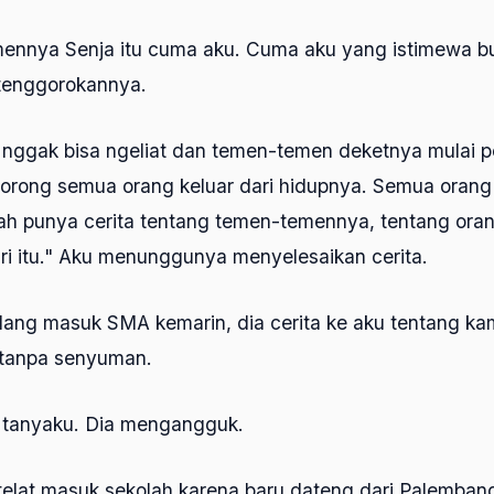
mennya Senja itu cuma aku. Cuma aku yang istimewa bu
tenggorokannya.
k nggak bisa ngeliat dan temen-temen deketnya mulai pe
dorong semua orang keluar dari hidupnya. Semua orang 
h punya cerita tentang temen-temennya, tentang orang
ri itu." Aku menunggunya menyelesaikan cerita.
lang masuk SMA kemarin, dia cerita ke aku tentang kam
tanpa senyuman.
" tanyaku. Dia mengangguk.
telat masuk sekolah karena baru dateng dari Palembang