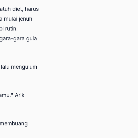
patuh diet, harus
ia mulai jenuh
l rutin.
 gara-gara gula
u lalu mengulum
amu." Arik
i membuang