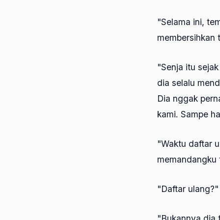
"Selama ini, te
membersihkan 
"Senja itu seja
dia selalu men
Dia nggak perna
kami. Sampe ha
"Waktu daftar u
memandangku 
"Daftar ulang?
"Bukannya dia 