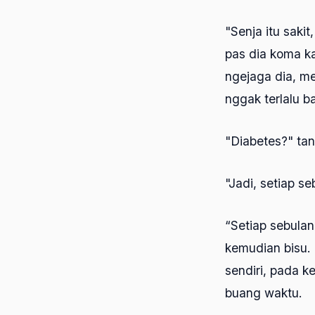
"Senja itu saki
pas dia koma ka
ngejaga dia, men
nggak terlalu 
"Diabetes?" ta
"Jadi, setiap se
“Setiap sebulan
kemudian bisu. 
sendiri, pada
buang waktu.