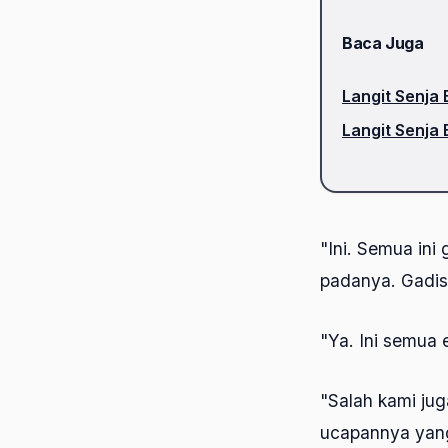
Baca Juga
Langit Senja 
Langit Senja 
"Ini. Semua in
padanya. Gadis 
"Ya. Ini semua
"Salah kami j
ucapannya yang