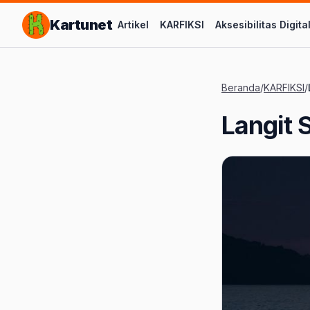
Lompat ke Konten Utama
Kartunet
Artikel
KARFIKSI
Aksesibilitas Digita
Beranda
/
KARFIKSI
/
Langit 