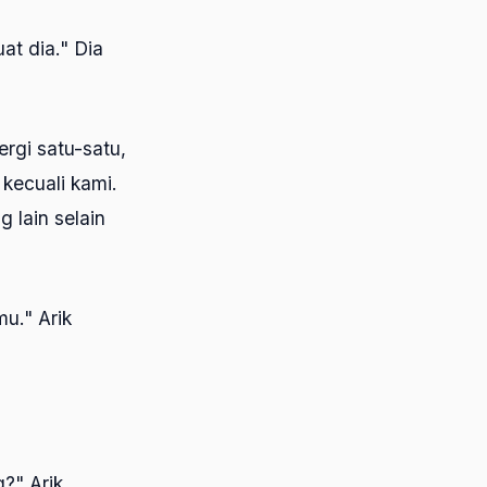
at dia." Dia
rgi satu-satu,
kecuali kami.
 lain selain
u." Arik
?" Arik