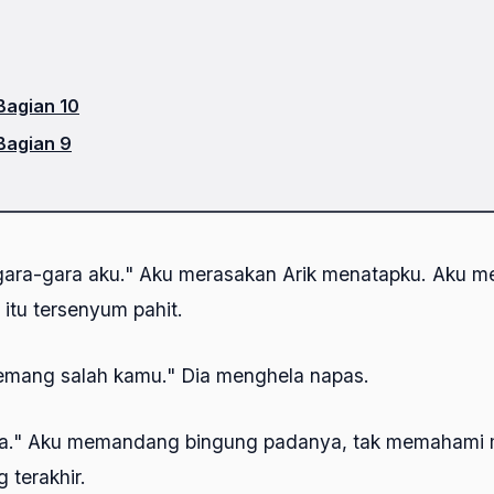
Bagian 10
Bagian 9
i gara-gara aku." Aku merasakan Arik menatapku. Aku m
itu tersenyum pahit.
 emang salah kamu." Dia menghela napas.
uga." Aku memandang bingung padanya, tak memahami
 terakhir.