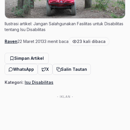
Ilustrasi artikel: Jangan Salahgunakan Fasilitas untuk Disabilitas
tentang Isu Disabilitas
Raven
22 Maret 2013
3 menit baca
23 kali dibaca
Penulis
Tanggal terbit
Estimasi waktu baca
Jumlah pembaca
Simpan Artikel
WhatsApp
X
Salin Tautan
Kategori:
Isu Disabilitas
- IKLAN -