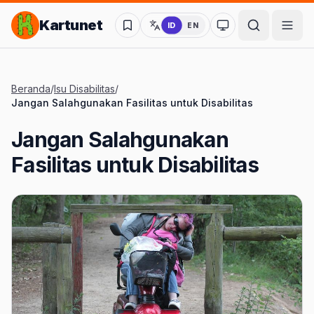
Lompat ke Konten Utama
Kartunet
ID
EN
Ubah ke mode kon
Beranda
/
Isu Disabilitas
/
Jangan Salahgunakan Fasilitas untuk Disabilitas
Jangan Salahgunakan
Fasilitas untuk Disabilitas