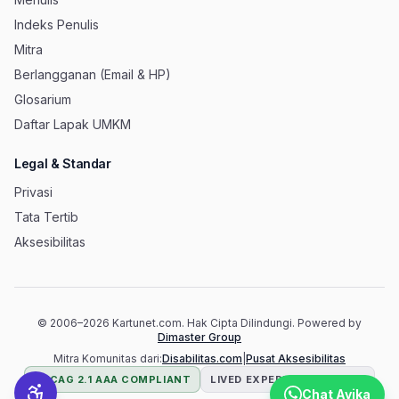
Indeks Penulis
Mitra
Berlangganan (Email & HP)
Glosarium
Daftar Lapak UMKM
Legal & Standar
Privasi
Tata Tertib
Aksesibilitas
© 2006–
2026
Kartunet.com.
Hak Cipta Dilindungi.
Powered by
(membuka tab baru)
Dimaster Group
(membuka 
Mitra Komunitas dari:
Disabilitas.com
|
Pusat Aksesibilitas
WCAG 2.1 AAA COMPLIANT
LIVED EXPERIENCE TESTED
Chat Avika