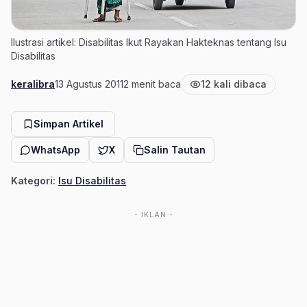
Ilustrasi artikel: Disabilitas Ikut Rayakan Hakteknas tentang Isu
Disabilitas
keralibra
13 Agustus 2011
2 menit baca
12 kali dibaca
Penulis
Tanggal terbit
Estimasi waktu baca
Jumlah pembaca
Simpan Artikel
WhatsApp
X
Salin Tautan
Kategori:
Isu Disabilitas
- IKLAN -