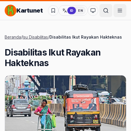
Lompat ke Konten Utama
Kartunet
ID
EN
Ubah ke mode kon
Beranda
/
Isu Disabilitas
/
Disabilitas Ikut Rayakan Hakteknas
Disabilitas Ikut Rayakan
Hakteknas