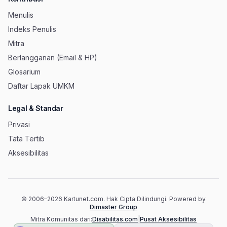
Menulis
Indeks Penulis
Mitra
Berlangganan (Email & HP)
Glosarium
Daftar Lapak UMKM
Legal & Standar
Privasi
Tata Tertib
Aksesibilitas
© 2006–
2026
Kartunet.com.
Hak Cipta Dilindungi.
Powered by
(membuka tab baru)
Dimaster Group
(membuka 
Mitra Komunitas dari:
Disabilitas.com
|
Pusat Aksesibilitas