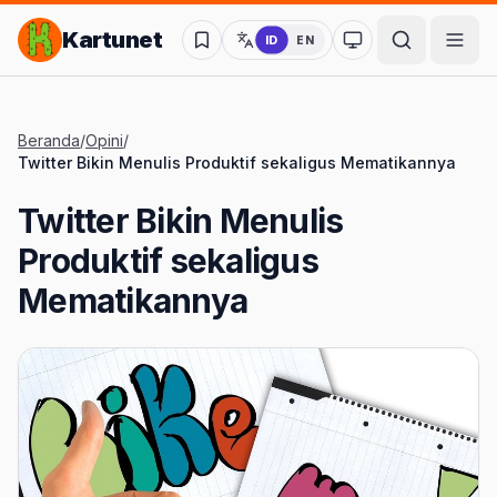
Lompat ke Konten Utama
Kartunet
ID
EN
Ubah ke mode kon
Beranda
/
Opini
/
Twitter Bikin Menulis Produktif sekaligus Mematikannya
Twitter Bikin Menulis
Produktif sekaligus
Mematikannya