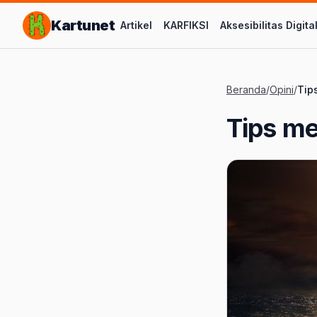
Lompat ke Konten Utama
Kartunet
Artikel
KARFIKSI
Aksesibilitas Digita
Beranda
/
Opini
/
Tip
Tips me