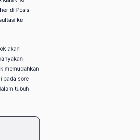
er di Posisi
ultasi ke
kok akan
ebanyakan
ntuk memudahkan
di pada sore
 dalam tubuh