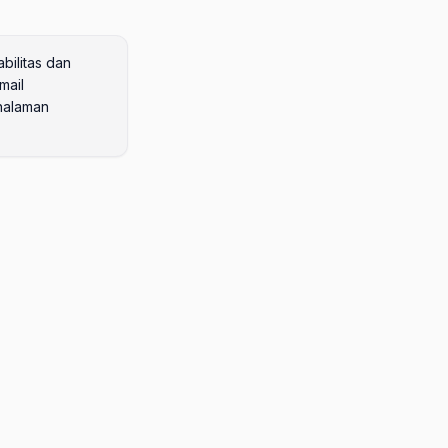
bilitas dan
mail
 halaman