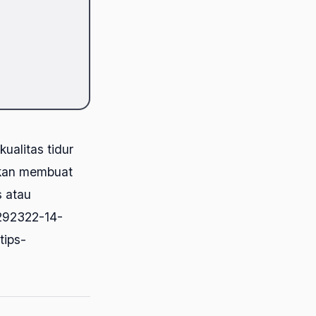
ualitas tidur
akan membuat
s atau
/292322-14-
tips-