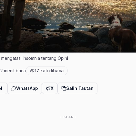
ips mengatasi Insomnia tentang Opini
4
2 menit baca
17 kali dibaca
bit
Estimasi waktu baca
Jumlah pembaca
l
WhatsApp
X
Salin Tautan
- IKLAN -