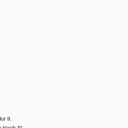
ur 9.
klasik 10.