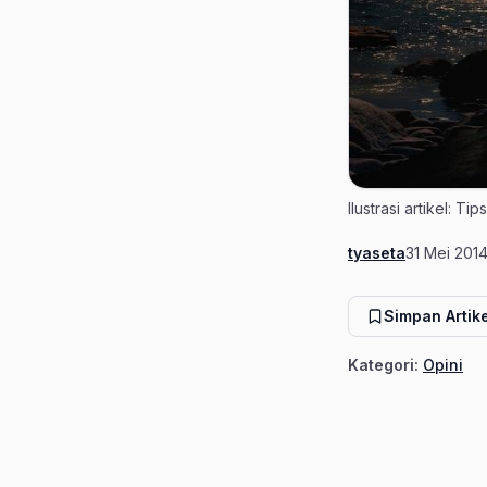
Ilustrasi artikel: T
tyaseta
31 Mei 201
Penulis
Tanggal ter
Simpan Artike
Kategori:
Opini