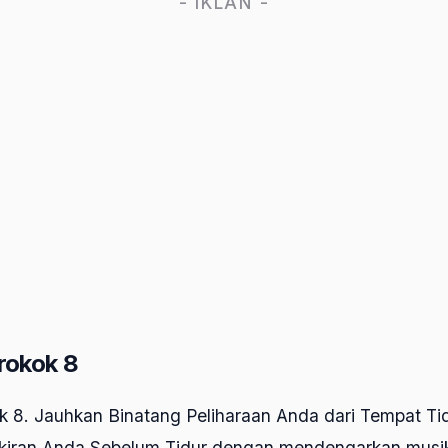
- IKLAN -
rokok 8
 8. Jauhkan Binatang Peliharaan Anda dari Tempat Tid
ikiran Anda Sebelum Tidur dengan mendengarkan musik 