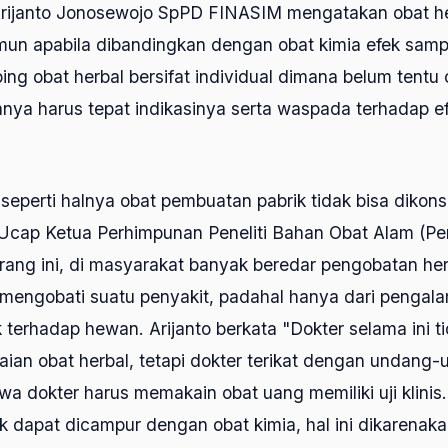
Arijanto Jonosewojo SpPD FINASIM mengatakan obat he
n apabila dibandingkan dengan obat kimia efek samp
ping obat herbal bersifat individual dimana belum tentu
nya harus tepat indikasinya serta waspada terhadap e
eperti halnya obat pembuatan pabrik tidak bisa dikon
cap Ketua Perhimpunan Peneliti Bahan Obat Alam (Pe
rang ini, di masyarakat banyak beredar pengobatan he
mengobati suatu penyakit, padahal hanya dari pengala
ik terhadap hewan. Arijanto berkata "Dokter selama ini t
ian obat herbal, tetapi dokter terikat dengan undang
a dokter harus memakain obat uang memiliki uji klini
ak dapat dicampur dengan obat kimia, hal ini dikarenaka