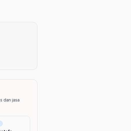
s dan jasa
A