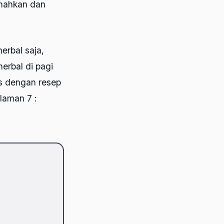
emahkan dan
erbal saja,
herbal di pagi
us dengan resep
laman 7 :