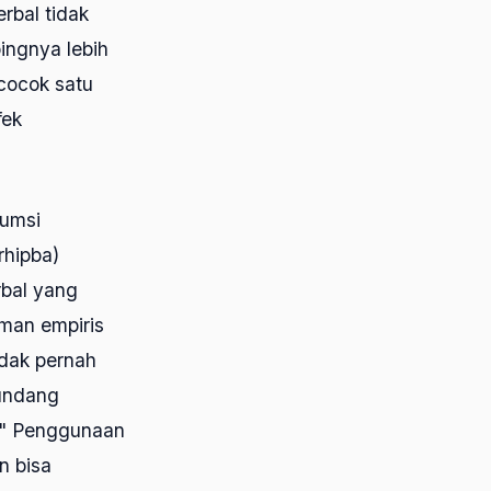
rbal tidak
ingnya lebih
 cocok satu
fek
sumsi
rhipba)
rbal yang
man empiris
idak pernah
-undang
s." Penggunaan
n bisa