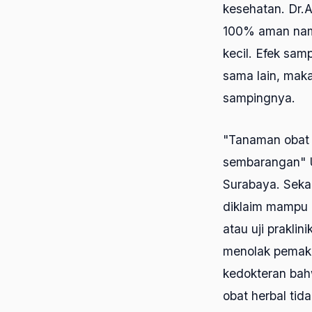
kesehatan. Dr.
100% aman namu
kecil. Efek sam
sama lain, maka
sampingnya.
"Tanaman obat s
sembarangan" U
Surabaya. Seka
diklaim mampu 
atau uji praklin
menolak pemaka
kedokteran bahw
obat herbal tid