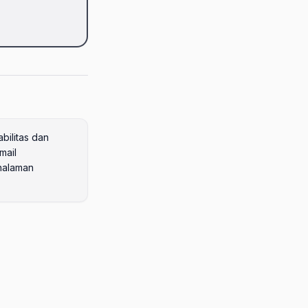
bilitas dan
mail
 halaman