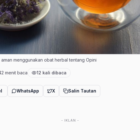
Tips aman menggunakan obat herbal tentang Opini
4
2 menit baca
12 kali dibaca
bit
Estimasi waktu baca
Jumlah pembaca
l
WhatsApp
X
Salin Tautan
- IKLAN -