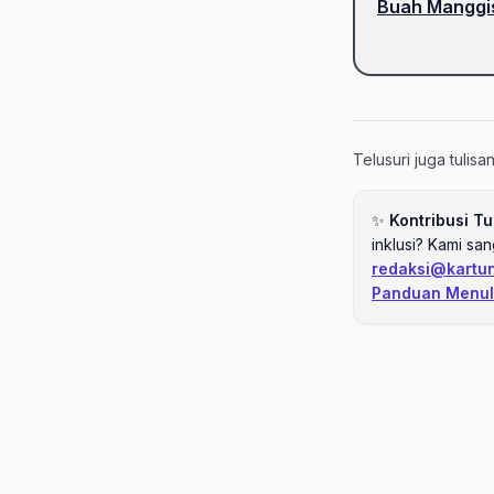
Buah Manggis
Telusuri juga tulis
✨
Kontribusi Tu
inklusi? Kami sa
redaksi@kartu
Panduan Menul