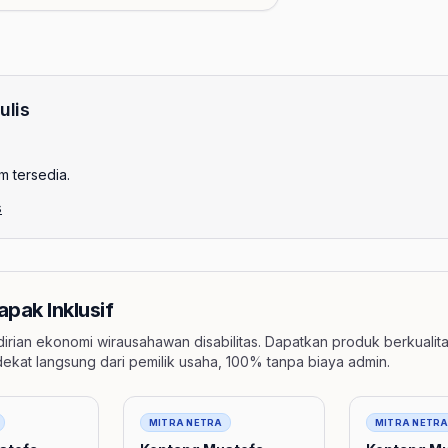
ulis
m tersedia.
s
apak Inklusif
rian ekonomi wirausahawan disabilitas. Dapatkan produk berkualita
dekat langsung dari pemilik usaha, 100% tanpa biaya admin.
Barang
Barang
MITRA NETRA
MITRA NETR