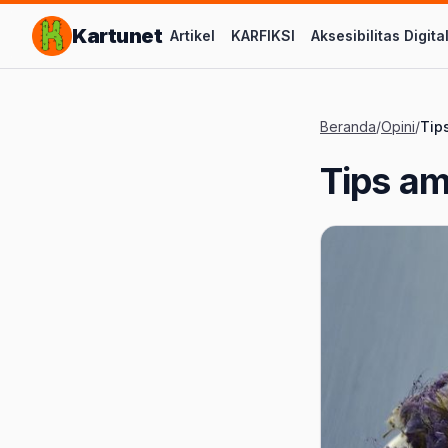
Lompat ke Konten Utama
Kartunet
Artikel
KARFIKSI
Aksesibilitas Digita
Beranda
/
Opini
/
Tip
Tips a