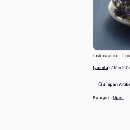
Ilustrasi artikel: 
tyaseta
22 Mei 201
Penulis
Tanggal ter
Simpan Artike
Kategori:
Opini