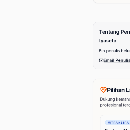
Tentang Pen
tyaseta
Bio penulis belu
Email Penuli
Pilihan L
Dukung kemandi
profesional ter
Barang
MITRA NETRA