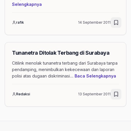
mengenai artikel Citilink Tolak Tunanetra
Selengkapnya
rafik
14 September 2011
Tunanetra Ditolak Terbang di Surabaya
Citilink menolak tunanetra terbang dari Surabaya tanpa
pendamping, menimbulkan kekecewaan dan laporan
mengen
polisi atas dugaan diskriminasi.
...
Baca Selengkapnya
Redaksi
13 September 2011