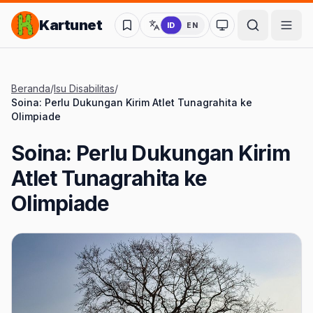
Lompat ke Konten Utama
Kartunet
ID
EN
Ubah ke mode kon
Beranda
/
Isu Disabilitas
/
Soina: Perlu Dukungan Kirim Atlet Tunagrahita ke
Olimpiade
Soina: Perlu Dukungan Kirim
Atlet Tunagrahita ke
Olimpiade