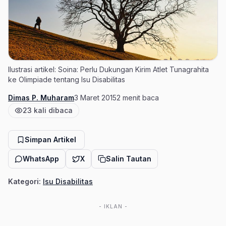
Ilustrasi artikel: Soina: Perlu Dukungan Kirim Atlet Tunagrahita
ke Olimpiade tentang Isu Disabilitas
Dimas P. Muharam
3 Maret 2015
2 menit baca
Penulis
Tanggal terbit
Estimasi waktu baca
23 kali dibaca
Jumlah pembaca
Simpan Artikel
WhatsApp
X
Salin Tautan
Kategori:
Isu Disabilitas
- IKLAN -