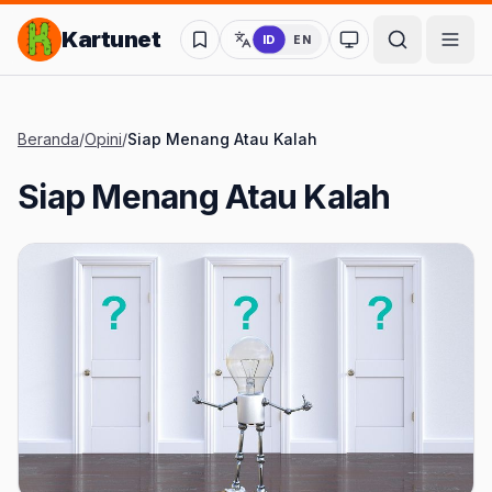
Lompat ke Konten Utama
Kartunet
ID
EN
Ubah ke mode kon
Beranda
/
Opini
/
Siap Menang Atau Kalah
Siap Menang Atau Kalah