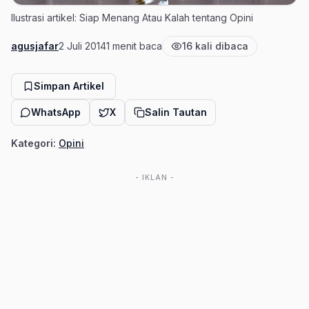
Ilustrasi artikel: Siap Menang Atau Kalah tentang Opini
agusjafar
2 Juli 2014
1 menit baca
16 kali dibaca
Penulis
Tanggal terbit
Estimasi waktu baca
Jumlah pembaca
Simpan Artikel
WhatsApp
X
Salin Tautan
Kategori:
Opini
- IKLAN -