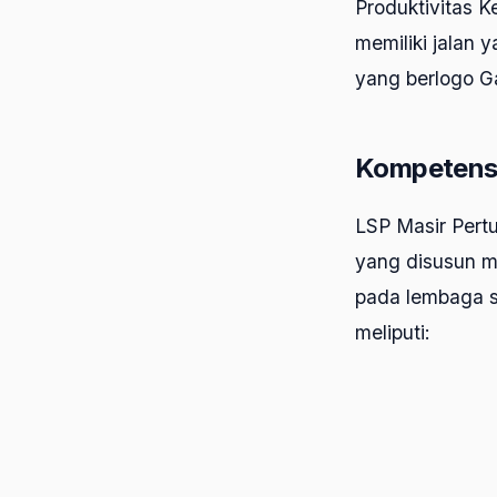
Produktivitas K
memiliki jalan 
yang berlogo Ga
Kompetensi 
LSP Masir Pert
yang disusun me
pada lembaga se
meliputi: