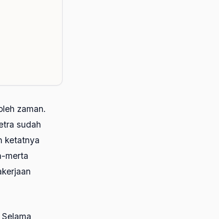
 oleh zaman.
netra sudah
n ketatnya
ta-merta
akerjaan
. Selama