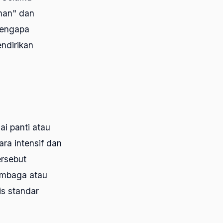
ihan" dan
mengapa
ndirikan
i panti atau
ara intensif dan
ersebut
lembaga atau
is standar