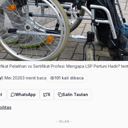
ertifikat Pelatihan vs Sertifikat Profesi: Mengapa LSP Pertuni Hadir? ten
m
6 Mei 2026
3 menit baca
191 kali dibaca
Tanggal terbit
Estimasi waktu baca
Jumlah pembaca
l
WhatsApp
X
Salin Tautan
bilitas
- IKLAN -