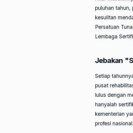
puluhan tahun, 
kesulitan menda
Persatuan Tunan
Lembaga Sertifi
Jebakan "Se
Setiap tahunnya
pusat rehabilita
lulus dengan m
hanyalah sertif
kementerian yan
profesi nasional