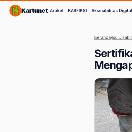
Lompat ke Konten Utama
Kartunet
Artikel
KARFIKSI
Aksesibilitas Digita
Beranda
/
Isu Disabil
Sertifik
Mengapa