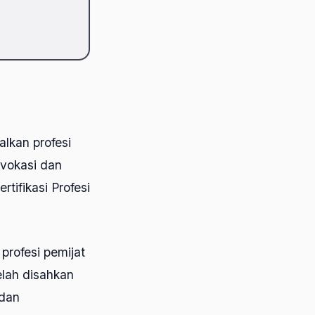
lkan profesi
dvokasi dan
tifikasi Profesi
profesi pemijat
elah disahkan
 dan