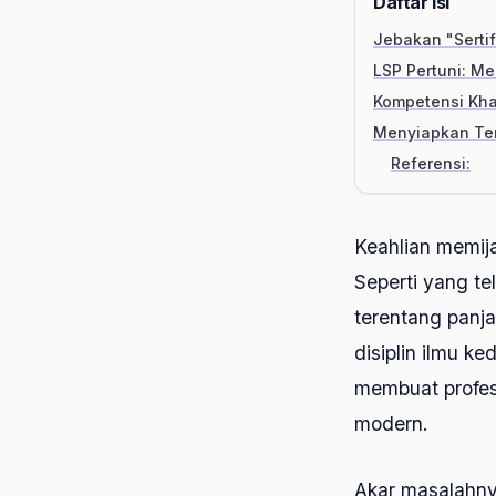
Daftar Isi
Jebakan "Sertif
LSP Pertuni: M
Kompetensi Khas
Menyiapkan Ten
Referensi:
Keahlian memij
Seperti yang te
terentang panja
disiplin ilmu k
membuat profesi
modern.
Akar masalahnya