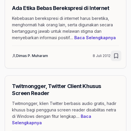
Ada Etika Bebas Berekspresi di Internet
Kebebasan berekspresi di internet harus beretika,
menghormati hak orang lain, serta digunakan secara
bertanggung jawab untuk melawan stigma dan
mengena
menyebarkan informasi positif.
...
Baca Selengkapnya
Dimas P. Muharam
8 Juli 2012
Twitmongger, Twitter Client Khusus
Screen Reader
Twitmongger, klien Twitter berbasis audio gratis, hadir
khusus bagi pengguna screen reader disabilitas netra
di Windows dengan fitur lengkap.
...
Baca
mengenai artikel Twitmongger, Twitter Cl
Selengkapnya