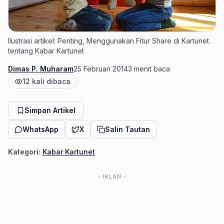
Ilustrasi artikel: Penting, Menggunakan Fitur Share di Kartunet
tentang Kabar Kartunet
Dimas P. Muharam
25 Februari 2014
3 menit baca
Penulis
Tanggal terbit
Estimasi waktu baca
12 kali dibaca
Jumlah pembaca
Simpan Artikel
WhatsApp
X
Salin Tautan
Kategori:
Kabar Kartunet
- IKLAN -