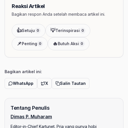
Reaksi Artikel
Bagikan respon Anda setelah membaca artikel ini.
👍
💡
Setuju
Terinspirasi
0
0
📌
🔥
Penting
Butuh Aksi
0
0
Bagikan artikel ini:
WhatsApp
X
Salin Tautan
Tentang Penulis
Dimas P. Muharam
Editor-in-Chief Kartunet. Pria yang punya hobi