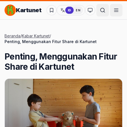
Lompat ke Konten Utama
Kartunet
ID
EN
Ubah ke mode kon
Beranda
/
Kabar Kartunet
/
Penting, Menggunakan Fitur Share di Kartunet
Penting, Menggunakan Fitur
Share di Kartunet