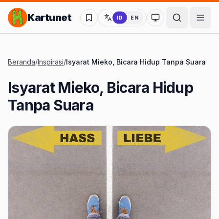
Lompat ke Konten Utama
Kartunet
ID
EN
Ubah ke mode kon
Beranda
/
Inspirasi
/
Isyarat Mieko, Bicara Hidup Tanpa Suara
Isyarat Mieko, Bicara Hidup
Tanpa Suara