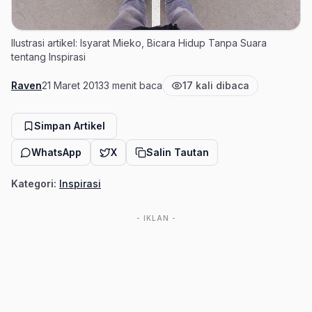
Ilustrasi artikel: Isyarat Mieko, Bicara Hidup Tanpa Suara
tentang Inspirasi
Raven
21 Maret 2013
3 menit baca
17 kali dibaca
Penulis
Tanggal terbit
Estimasi waktu baca
Jumlah pembaca
Simpan Artikel
WhatsApp
X
Salin Tautan
Kategori:
Inspirasi
- IKLAN -