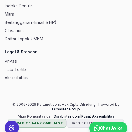
Indeks Penulis
Mitra
Berlangganan (Email & HP)
Glosarium
Daftar Lapak UMKM
Legal & Standar
Privasi
Tata Tertib
Aksesibilitas
© 2006–
2026
Kartunet.com.
Hak Cipta Dilindungi.
Powered by
(membuka tab baru)
Dimaster Group
(membuka 
Mitra Komunitas dari:
Disabilitas.com
|
Pusat Aksesibilitas
WCAG 2.1 AAA COMPLIANT
LIVED EXPERIENCE TESTED
Chat Avika