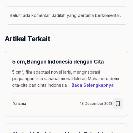
Belum ada komentar. Jadilah yang pertama berkomentar.
Artikel Terkait
5 cm, Bangun Indonesia dengan Cita
5 cm", film adaptasi novel laris, menginspirasi
perjuangan lima sahabat menaklukkan Mahameru demi
mengenai
cita-cita dan cinta Indonesia.
...
Baca Selengkapnya
risma
18 Desember 2012