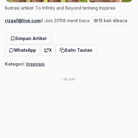
Ilustrasi artikel: To Infinity and Beyond tentang Inspirasi
rizqaf@live.com
3 Juni 2015
8 menit baca
15 kali dibaca
Penulis
Tanggal terbit
Estimasi waktu baca
Jumlah pembaca
Simpan Artikel
WhatsApp
X
Salin Tautan
Kategori:
Inspirasi
- IKLAN -