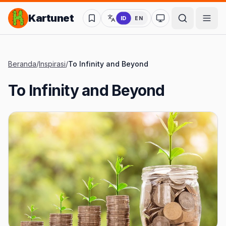
Lompat ke Konten Utama
Kartunet
ID
EN
Ubah ke mode kon
Beranda
/
Inspirasi
/
To Infinity and Beyond
To Infinity and Beyond