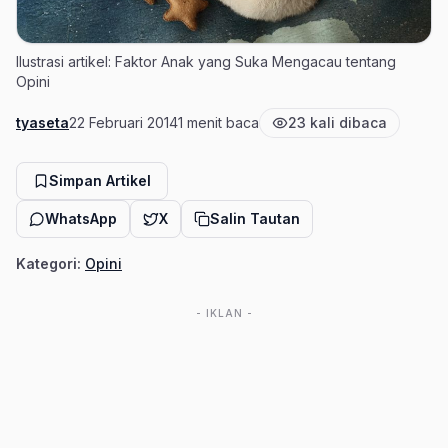
Ilustrasi artikel: Faktor Anak yang Suka Mengacau tentang
Opini
tyaseta
22 Februari 2014
1 menit baca
23 kali dibaca
Penulis
Tanggal terbit
Estimasi waktu baca
Jumlah pembaca
Simpan Artikel
WhatsApp
X
Salin Tautan
Kategori:
Opini
- IKLAN -