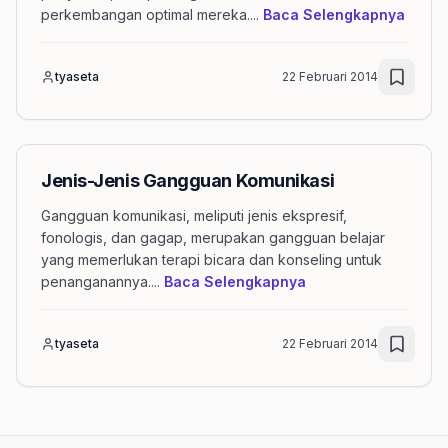
menge
perkembangan optimal mereka.
...
Baca Selengkapnya
tyaseta
22 Februari 2014
Jenis-Jenis Gangguan Komunikasi
Gangguan komunikasi, meliputi jenis ekspresif,
fonologis, dan gagap, merupakan gangguan belajar
yang memerlukan terapi bicara dan konseling untuk
mengenai artikel J
penanganannya.
...
Baca Selengkapnya
tyaseta
22 Februari 2014