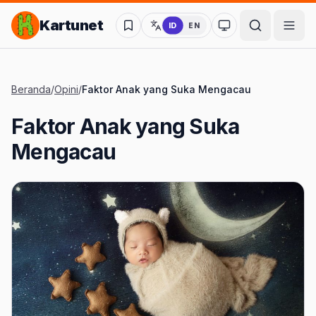
Lompat ke Konten Utama
Kartunet
ID
EN
Ubah ke mode kon
Beranda
/
Opini
/
Faktor Anak yang Suka Mengacau
Faktor Anak yang Suka
Mengacau