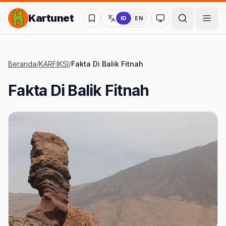
Lompat ke Konten Utama
Kartunet
ID
EN
Ubah ke mode kon
Beranda
/
KARFIKSI
/
Fakta Di Balik Fitnah
Fakta Di Balik Fitnah