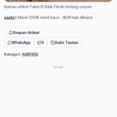
Ilustrasi artikel: Fakta Di Balik Fitnah tentang cerpen
sapto
2 Maret 2014
8 menit baca
20 kali dibaca
Penulis
Tanggal terbit
Estimasi waktu baca
Jumlah pembaca
Simpan Artikel
WhatsApp
X
Salin Tautan
Kategori:
KARFIKSI
- IKLAN -