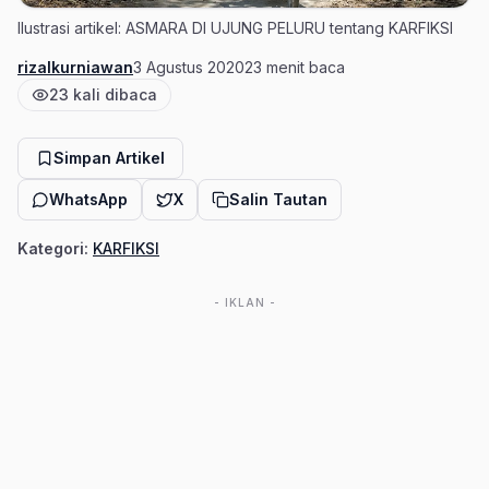
Ilustrasi artikel: ASMARA DI UJUNG PELURU tentang KARFIKSI
rizalkurniawan
3 Agustus 2020
23 menit baca
Penulis
Tanggal terbit
Estimasi waktu baca
23 kali dibaca
Jumlah pembaca
Simpan Artikel
WhatsApp
X
Salin Tautan
Kategori:
KARFIKSI
- IKLAN -