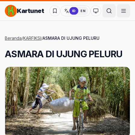
Lompat ke Konten Utama
Kartunet
ID
EN
Ubah ke mode kon
Beranda
/
KARFIKSI
/
ASMARA DI UJUNG PELURU
ASMARA DI UJUNG PELURU