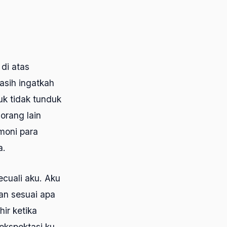
 di atas
asih ingatkah
uk tidak tunduk
rang lain
moni para
a.
ecuali aku. Aku
lan sesuai apa
ir ketika
ekspektasi ku