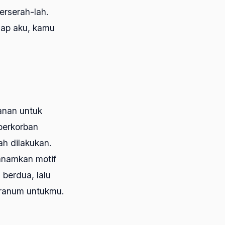
erserah-lah.
dap aku, kamu
banan untuk
berkorban
ah dilakukan.
anamkan motif
 berdua, lalu
ranum untukmu.