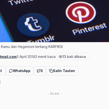
Aku, Kamu dan Hegemoni tentang KARFIKSI
mail.com
3 April 2014
3 menit baca
13 kali dibaca
Tanggal terbit
Estimasi waktu baca
Jumlah pembaca
l
WhatsApp
X
Salin Tautan
I
- IKLAN -