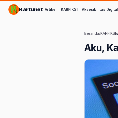
Lompat ke Konten Utama
Kartunet
Artikel
KARFIKSI
Aksesibilitas Digita
Beranda
/
KARFIKSI
/
Aku, K