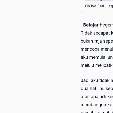
Oh Iya Satu Lag
Belajar
hegemo
Tidak secapat k
bukan raja sepe
mencoba menulis
aku memulai un
melulu melibatk
Jadi aku tidak
dua hati ini. 
atas apa arti 
membangun ketu
pamrih-pamrih 