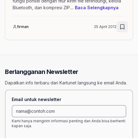
fungsi ponsel dengan fitur kirim file terlindungi, kelola
mengenai
Bluetooth, dan kompresi ZIP.
...
Baca Selengkapnya
firman
25 April 2012
Berlangganan Newsletter
Dapatkan info terbaru dari Kartunet langsung ke email Anda.
Email untuk newsletter
Kami hanya mengirim informasi penting dan Anda bisa berhenti
kapan saja.