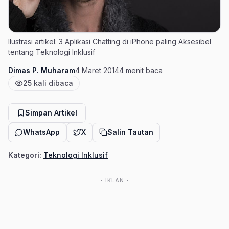
Ilustrasi artikel: 3 Aplikasi Chatting di iPhone paling Aksesibel
tentang Teknologi Inklusif
Dimas P. Muharam
4 Maret 2014
4 menit baca
Penulis
Tanggal terbit
Estimasi waktu baca
25 kali dibaca
Jumlah pembaca
Simpan Artikel
WhatsApp
X
Salin Tautan
Kategori:
Teknologi Inklusif
- IKLAN -