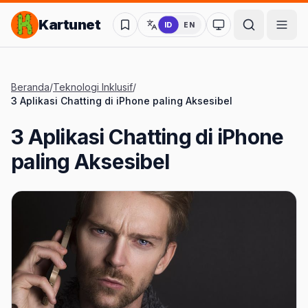
Lompat ke Konten Utama
Kartunet
ID
EN
Ubah ke mode kon
Beranda
/
Teknologi Inklusif
/
3 Aplikasi Chatting di iPhone paling Aksesibel
3 Aplikasi Chatting di iPhone
paling Aksesibel