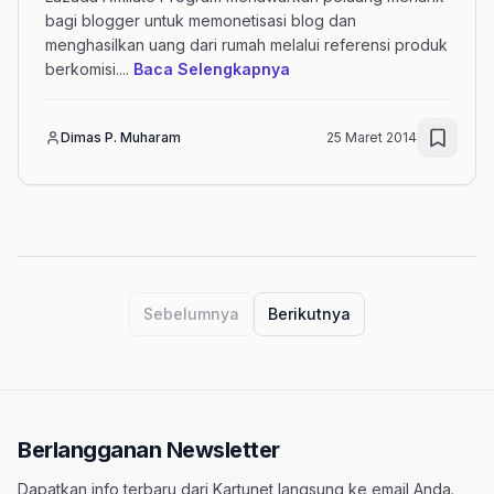
bagi blogger untuk memonetisasi blog dan
menghasilkan uang dari rumah melalui referensi produk
mengenai artikel Hasilka
berkomisi.
...
Baca Selengkapnya
Dimas P. Muharam
25 Maret 2014
Navigasi halaman artikel dengan tag e
Sebelumnya
Berikutnya
Berlangganan Newsletter
Dapatkan info terbaru dari Kartunet langsung ke email Anda.