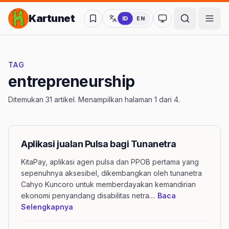
Lompat ke Konten Utama
Kartunet
ID
EN
Ubah ke mode kon
TAG
entrepreneurship
Ditemukan 31 artikel. Menampilkan halaman 1 dari 4.
Aplikasi jualan Pulsa bagi Tunanetra
KitaPay, aplikasi agen pulsa dan PPOB pertama yang
sepenuhnya aksesibel, dikembangkan oleh tunanetra
Cahyo Kuncoro untuk memberdayakan kemandirian
ekonomi penyandang disabilitas netra.
...
Baca
mengenai artikel Aplikasi jualan Pulsa bag
Selengkapnya