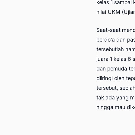
kelas 1 sampai
nilai UKM (Ujia
Saat-saat mende
berdo’a dan pa
tersebutlah na
juara 1 kelas 6
dan pemuda ter
diiringi oleh t
tersebut, seol
tak ada yang me
hingga mau dike