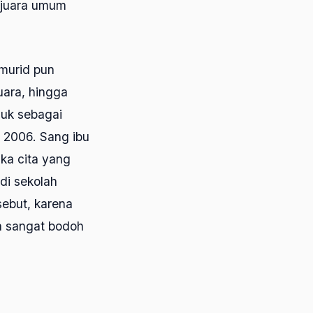
 juara umum
 murid pun
uara, hingga
juk sebagai
n 2006. Sang ibu
ka cita yang
di sekolah
ebut, karena
ya sangat bodoh