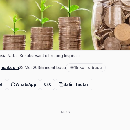
ahasia Nafas Kesuksesanku tentang Inspirasi
gmail.com
22 Mei 2015
5 menit baca
15 kali dibaca
Tanggal terbit
Estimasi waktu baca
Jumlah pembaca
l
WhatsApp
X
Salin Tautan
i
- IKLAN -