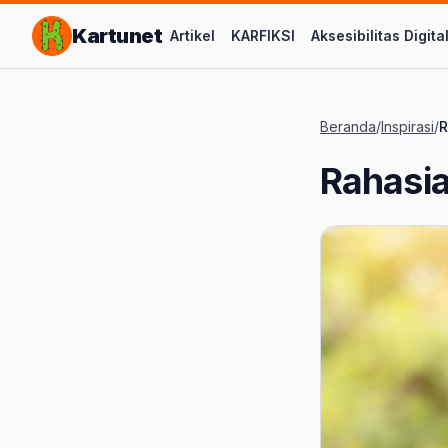
Lompat ke Konten Utama
Kartunet
Artikel
KARFIKSI
Aksesibilitas Digita
Beranda
/
Inspirasi
/
R
Rahasi