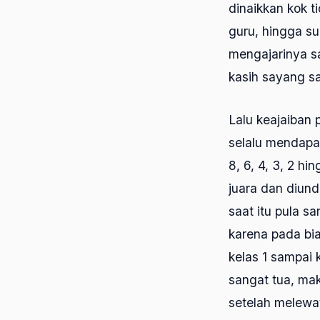
dinaikkan kok t
guru, hingga su
mengajarinya s
kasih sayang s
Lalu keajaiban 
selalu mendapat
8, 6, 4, 3, 2 h
juara dan diun
saat itu pula s
karena pada bi
kelas 1 sampai
sangat tua, ma
setelah melewat