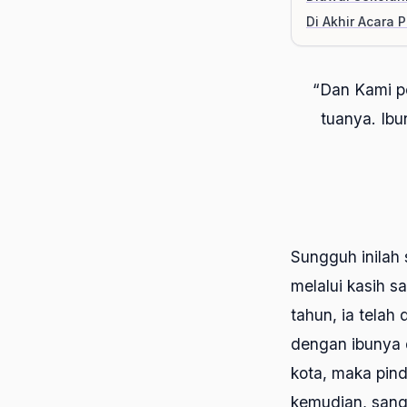
Di Akhir Acara 
“Dan Kami p
tuanya. Ib
Sungguh inilah 
melalui kasih s
tahun, ia telah
dengan ibunya d
kota, maka pin
kemudian, sang