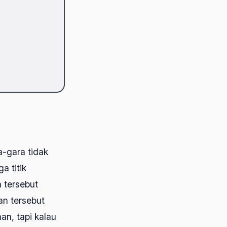
a-gara tidak
a titik
 tersebut
an tersebut
han, tapi kalau