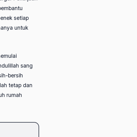
 pembantu
enek setiap
hanya untuk
memulai
dulillah sang
ih-bersih
dah tetap dan
ruh rumah