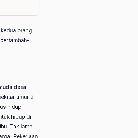
 kedua orang
 bertambah-
pemuda desa
sekitar umur 2
rus hidup
tuk hidup di
ibu. Tak lama
arga. Pekerjaan