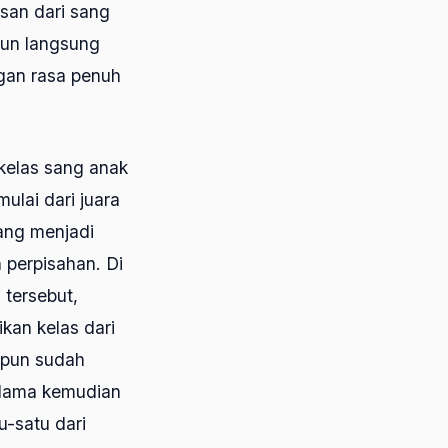
esan dari sang
 pun langsung
gan rasa penuh
 kelas sang anak
ulai dari juara
yang menjadi
 perpisahan. Di
 tersebut,
kan kelas dari
 pun sudah
k lama kemudian
u-satu dari