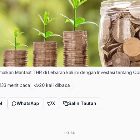
ptimalkan Manfaat THR di Lebaran kali ini dengan Investasi tentang Opi
23
3 menit baca
20 kali dibaca
bit
Estimasi waktu baca
Jumlah pembaca
l
WhatsApp
X
Salin Tautan
- IKLAN -