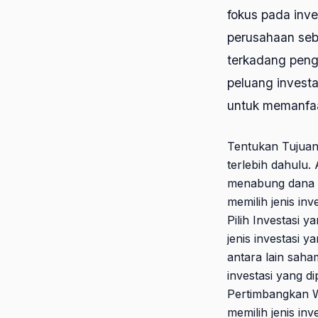
fokus pada inv
perusahaan se
terkadang peng
peluang investa
untuk memanfaa
Tentukan Tujuan 
terlebih dahulu
menabung dana p
memilih jenis in
Pilih Investasi 
jenis investasi 
antara lain saha
investasi yang di
Pertimbangkan W
memilih jenis in