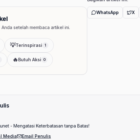
WhatsApp
X
kel
Anda setelah membaca artikel ini.
💡
Terinspirasi
1
🔥
Butuh Aksi
0
ulis
tunet - Mengatasi Keterbatasan tanpa Batas!
al Media
Email Penulis