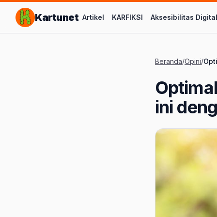
Lompat ke Konten Utama
Kartunet
Artikel
KARFIKSI
Aksesibilitas Digita
Beranda
/
Opini
/
Opt
Optimal
ini den