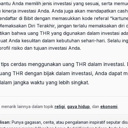
bantu Anda memilih jenis investasi yang sesuai, serta me
kinerja investasi Anda. Anda juga akan mendapatkan cas
endaftar di Bibit dengan memasukkan kode referal “kartune
emaksakan Diri Terakhir, jangan terlalu memaksakan diri 
astikan bahwa uang THR yang digunakan dalam investasi ad
at Anda kesulitan dalam kebutuhan sehari-hari. Selalu in
ofil risiko dan tujuan investasi Anda.
a tips cerdas menggunakan uang THR dalam investasi.
ang THR dengan bijak dalam investasi, Anda dapat m
dalam jangka waktu yang lebih singkat.
an menarik lainnya dalam topik
religi
,
gaya hidup
, dan
ekonomi
.
lisan:
Punya gagasan, cerita, atau pengalaman inspiratif seputar disa