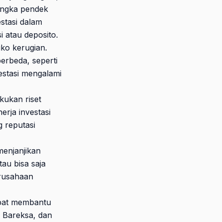
jangka pendek
stasi dalam
i atau deposito.
iko kerugian.
berbeda, seperti
vestasi mengalami
kukan riset
nerja investasi
g reputasi
menjanjikan
au bisa saja
erusahaan
dapat membantu
, Bareksa, dan