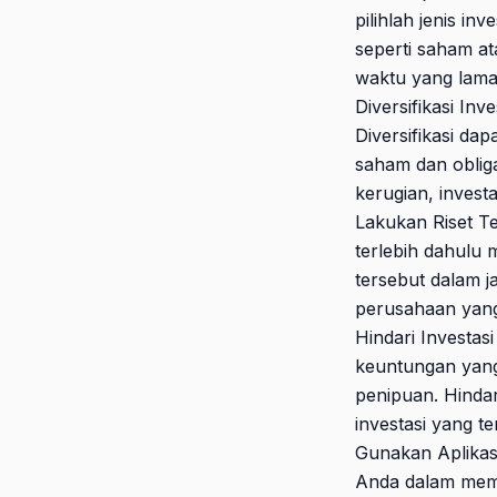
pilihlah jenis i
seperti saham at
waktu yang lama, 
Diversifikasi Inv
Diversifikasi da
saham dan obligas
kerugian, invest
Lakukan Riset T
terlebih dahulu m
tersebut dalam j
perusahaan yang
Hindari Investas
keuntungan yang 
penipuan. Hinda
investasi yang t
Gunakan Aplikasi
Anda dalam memil