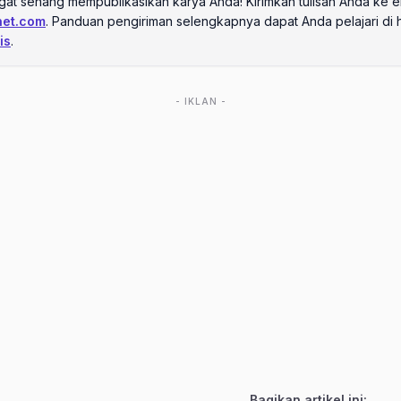
ngat senang mempublikasikan karya Anda! Kirimkan tulisan Anda ke e
net.com
. Panduan pengiriman selengkapnya dapat Anda pelajari di
is
.
- IKLAN -
Bagikan artikel ini: