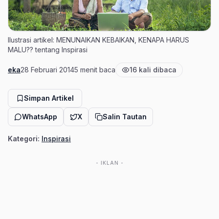
Ilustrasi artikel: MENUNAIKAN KEBAIKAN, KENAPA HARUS
MALU?? tentang Inspirasi
eka
28 Februari 2014
5 menit baca
16 kali dibaca
Penulis
Tanggal terbit
Estimasi waktu baca
Jumlah pembaca
Simpan Artikel
WhatsApp
X
Salin Tautan
Kategori:
Inspirasi
- IKLAN -