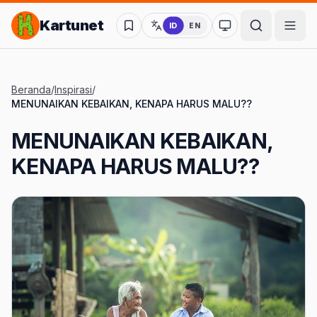
Lompat ke Konten Utama
Kartunet
ID
EN
Ubah ke mode kon
Beranda
/
Inspirasi
/
MENUNAIKAN KEBAIKAN, KENAPA HARUS MALU??
MENUNAIKAN KEBAIKAN,
KENAPA HARUS MALU??