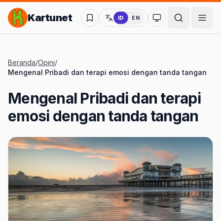
Lompat ke Konten Utama
Kartunet
ID
EN
Ubah ke mode kon
Beranda
/
Opini
/
Mengenal Pribadi dan terapi emosi dengan tanda tangan
Mengenal Pribadi dan terapi
emosi dengan tanda tangan