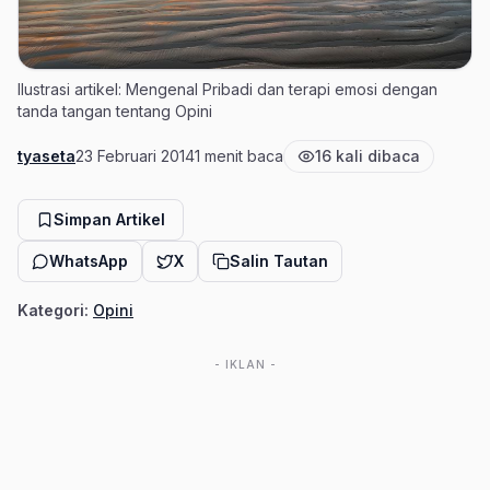
Ilustrasi artikel: Mengenal Pribadi dan terapi emosi dengan
tanda tangan tentang Opini
tyaseta
23 Februari 2014
1 menit baca
16 kali dibaca
Penulis
Tanggal terbit
Estimasi waktu baca
Jumlah pembaca
Simpan Artikel
WhatsApp
X
Salin Tautan
Kategori:
Opini
- IKLAN -