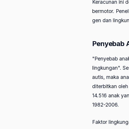
Keracunan ini d
bermotor. Penel
gen dan lingku
Penyebab A
"Penyebab anak 
lingkungan". Se
autis, maka anak
diterbitkan ole
14.516 anak yan
1982-2006.
Faktor lingkung