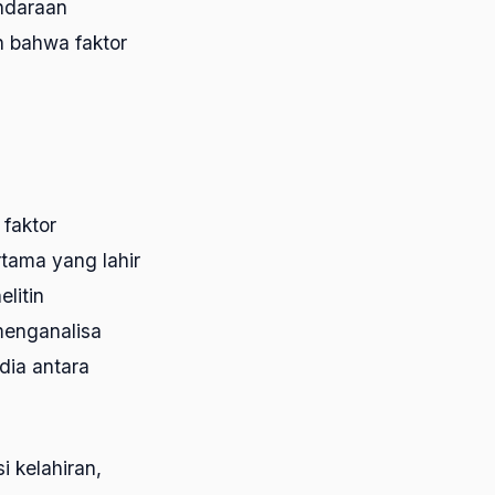
endaraan
n bahwa faktor
 faktor
rtama yang lahir
elitin
menganalisa
dia antara
i kelahiran,