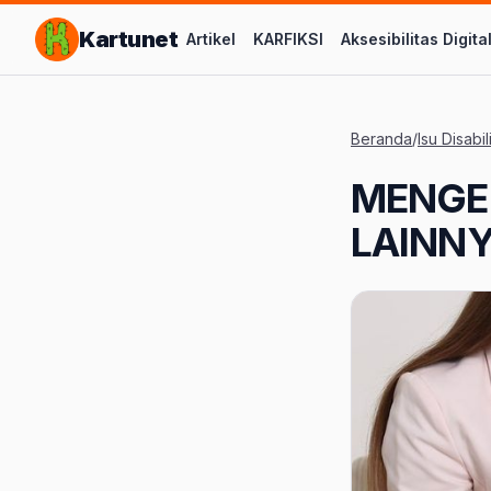
Lompat ke Konten Utama
Kartunet
Artikel
KARFIKSI
Aksesibilitas Digita
Beranda
/
Isu Disabil
MENGEN
LAINNY