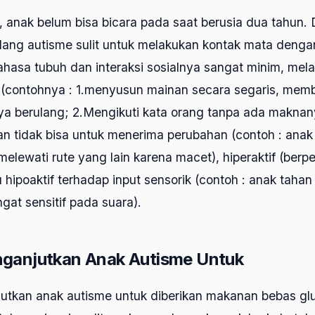
l, anak belum bisa bicara pada saat berusia dua tahun. 
dang autisme sulit untuk melakukan kontak mata deng
bahasa tubuh dan interaksi sosialnya sangat minim, mel
 (contohnya : 1.menyusun mainan secara segaris, memb
 berulang; 2.Mengikuti kata orang tanpa ada maknany
n tidak bisa untuk menerima perubahan (contoh : anak 
elewati rute yang lain karena macet), hiperaktif (berpe
u hipoaktif terhadap input sensorik (contoh : anak taha
gat sensitif pada suara).
ganjutkan Anak Autisme Untuk
tkan anak autisme untuk diberikan makanan bebas glut