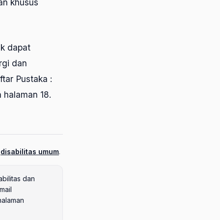
han khusus
ak dapat
rgi dan
tar Pustaka :
a halaman 18.
n
disabilitas umum
.
bilitas dan
mail
 halaman