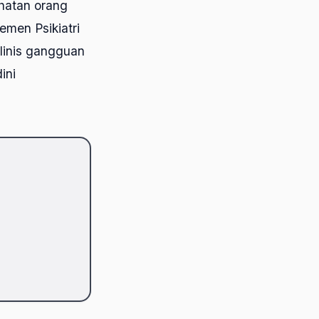
ehatan orang
emen Psikiatri
linis gangguan
ini