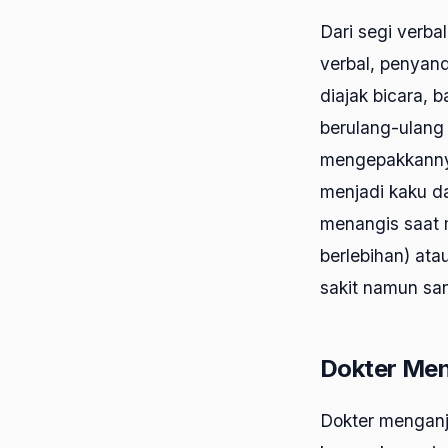
Dari segi verba
verbal, penyan
diajak bicara, 
berulang-ulang
mengepakkannya
menjadi kaku da
menangis saat m
berlebihan) ata
sakit namun san
Dokter Men
Dokter menganju