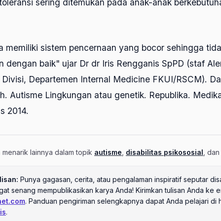
ntoleransi sering ditemukan pada anak-anak berkebutu
.
a memiliki sistem pencernaan yang bocor sehingga tid
dengan baik" ujar Dr dr Iris Rengganis SpPD (staf Ale
k Divisi, Departemen Internal Medicine FKUI/RSCM). Daf
h. Autisme Lingkungan atau genetik. Republika. Medik
s 2014.
an menarik lainnya dalam topik
autisme
,
disabilitas psikososial
, da
lisan:
Punya gagasan, cerita, atau pengalaman inspiratif seputar disa
ngat senang mempublikasikan karya Anda! Kirimkan tulisan Anda ke e
net.com
. Panduan pengiriman selengkapnya dapat Anda pelajari di
is
.