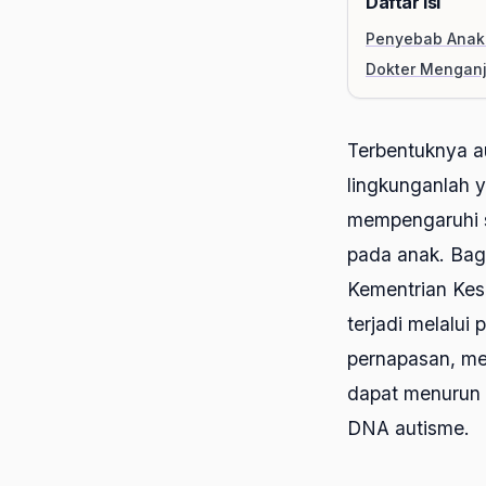
Daftar Isi
Penyebab Anak 
Dokter Menganj
Terbentuknya au
lingkunganlah 
mempengaruhi s
pada anak. Bagu
Kementrian Kes
terjadi melalui
pernapasan, me
dapat menurun d
DNA autisme.