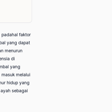
 padahal faktor
bal yang dapat
dan menurun
nsia di
imbal yang
n masuk melalui
mur hidup yang
s ayah sebagai