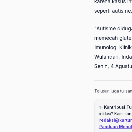
karena kasus i
seperti autisme
"Autisme didug
memecah gluten 
Imunologi Klini
Wulandari, Inda
Senin, 4 Agustu
Telusuri juga tulis
✨
Kontribusi Tu
inklusi? Kami sa
redaksi@kartu
Panduan Menul