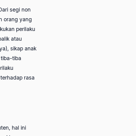
Dari segi non
an orang yang
akukan perilaku
alik atau
a), sikap anak
tiba-tiba
rilaku
n terhadap rasa
en, hal ini