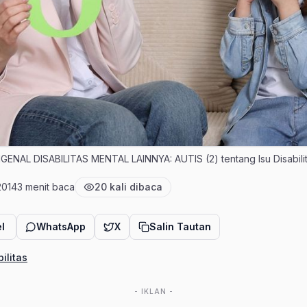
MENGENAL DISABILITAS MENTAL LAINNYA: AUTIS (2) tentang Isu Disabili
2014
3 menit baca
20 kali dibaca
bit
Estimasi waktu baca
Jumlah pembaca
l
WhatsApp
X
Salin Tautan
bilitas
- IKLAN -