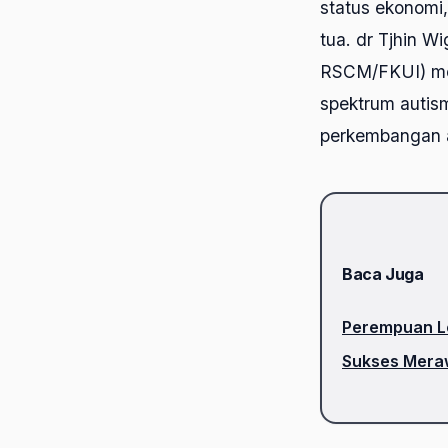
status ekonomi,
tua. dr Tjhin W
RSCM/FKUI) me
spektrum autis
perkembangan a
Baca Juga
Perempuan Le
Sukses Meraw