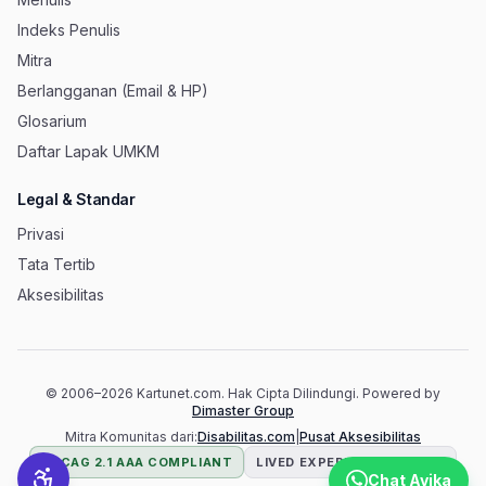
Indeks Penulis
Mitra
Berlangganan (Email & HP)
Glosarium
Daftar Lapak UMKM
Legal & Standar
Privasi
Tata Tertib
Aksesibilitas
© 2006–
2026
Kartunet.com.
Hak Cipta Dilindungi.
Powered by
(membuka tab baru)
Dimaster Group
(membuka 
Mitra Komunitas dari:
Disabilitas.com
|
Pusat Aksesibilitas
WCAG 2.1 AAA COMPLIANT
LIVED EXPERIENCE TESTED
Chat Avika