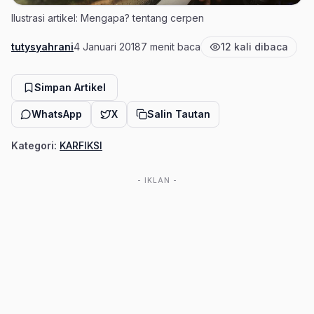
Ilustrasi artikel: Mengapa? tentang cerpen
tutysyahrani
4 Januari 2018
7 menit baca
12 kali dibaca
Penulis
Tanggal terbit
Estimasi waktu baca
Jumlah pembaca
Simpan Artikel
WhatsApp
X
Salin Tautan
Kategori:
KARFIKSI
- IKLAN -