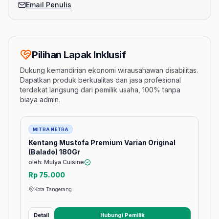
Email Penulis
Pilihan Lapak Inklusif
Dukung kemandirian ekonomi wirausahawan disabilitas.
Dapatkan produk berkualitas dan jasa profesional
terdekat langsung dari pemilik usaha, 100% tanpa
biaya admin.
Barang
MITRA NETRA
Kentang Mustofa Premium Varian Original
(Balado) 180Gr
oleh: Mulya Cuisine
Rp 75.000
Kota Tangerang
Detail
Hubungi Pemilik
(membuka tab baru)