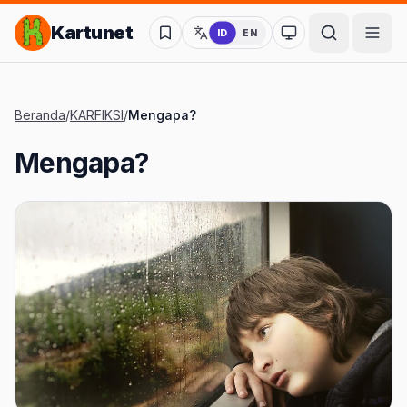
Lompat ke Konten Utama
Kartunet
ID
EN
Ubah ke mode kon
Beranda
/
KARFIKSI
/
Mengapa?
Mengapa?