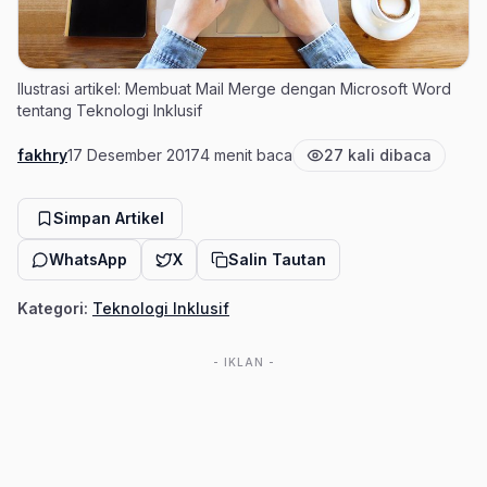
Ilustrasi artikel: Membuat Mail Merge dengan Microsoft Word
tentang Teknologi Inklusif
fakhry
17 Desember 2017
4 menit baca
27 kali dibaca
Penulis
Tanggal terbit
Estimasi waktu baca
Jumlah pembaca
Simpan Artikel
WhatsApp
X
Salin Tautan
Kategori:
Teknologi Inklusif
- IKLAN -