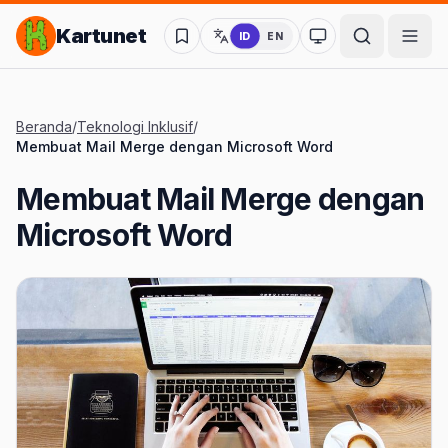
Lompat ke Konten Utama
Kartunet
ID
EN
Ubah ke mode kon
Beranda
/
Teknologi Inklusif
/
Membuat Mail Merge dengan Microsoft Word
Membuat Mail Merge dengan
Microsoft Word