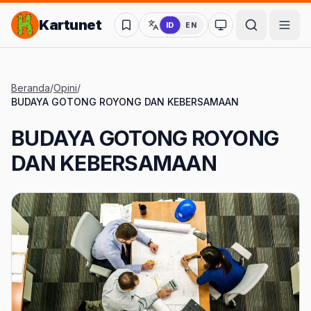
Lompat ke Konten Utama
Kartunet
ID
EN
Ubah ke mode kon
Beranda
/
Opini
/
BUDAYA GOTONG ROYONG DAN KEBERSAMAAN
BUDAYA GOTONG ROYONG
DAN KEBERSAMAAN