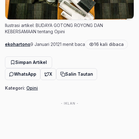
Ilustrasi artikel: BUDAYA GOTONG ROYONG DAN
KEBERSAMAAN tentang Opini
ekohartono
9 Januari 2012
1 menit baca
16 kali dibaca
Penulis
Tanggal terbit
Estimasi waktu baca
Jumlah pembaca
Simpan Artikel
WhatsApp
X
Salin Tautan
Kategori:
Opini
- IKLAN -